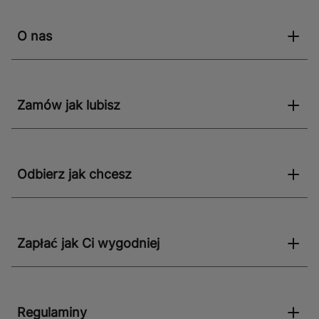
różnych stylów aranżacyjnych, od nowoczesnych po
klasyczne. Kabina bez brodzika to także świetna opcja
O nas
dla tych, którzy preferują minimalistyczne i
funkcjonalne rozwiązania. Wybierając ten model,
zyskujesz nie tylko praktyczność, ale także elegancję i
nowoczesność w swojej łazience.
Zamów jak lubisz
Odbierz jak chcesz
Zapłać jak Ci wygodniej
Regulaminy