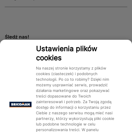
Śledź nas!
Ustawienia plików
cookies
Dostępność
Na naszej stronie korzystamy z plików
cookies (ciasteczek) i podobnych
technologii. Po co to robimy? Dzięki nim
możemy usprawniać serwis, prowadzić
działania marketingowe oraz pokazywać
Mapa Strony:
Kategorie
treści dopasowane do Twoich
Produkty
Marki
CMS
zainteresowań i potrzeb. Za Twoją zgodą
dostęp do informacji o korzystaniu przez
Ciebie z naszego serwisu mogą mieć nasi
partnerzy, którzy wykorzystują pliki cookie
lub podobne technologie w celu
personalizowania treści. W panelu