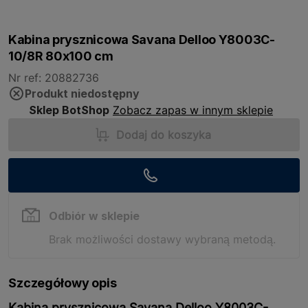
Kabina prysznicowa Savana Delloo Y8003C-
10/8R 80x100 cm
Nr ref: 20882736
Produkt niedostępny
Sklep BotShop
Zobacz zapas w innym sklepie
Dodaj do koszyka
Odbiór w sklepie
Brak możliwości dostawy wybraną metodą.
Szczegółowy opis
Kabina prysznicowa Savana Delloo Y8003C-