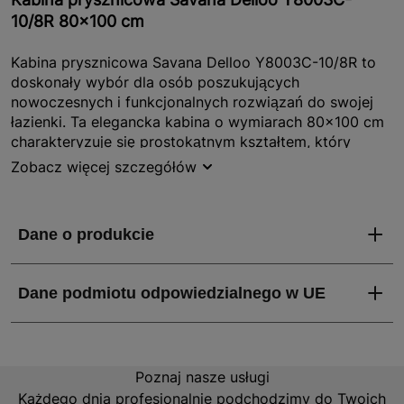
10/8R 80x100 cm
Kabina prysznicowa Savana Delloo Y8003C-10/8R to
doskonały wybór dla osób poszukujących
nowoczesnych i funkcjonalnych rozwiązań do swojej
łazienki. Ta elegancka kabina o wymiarach 80x100 cm
charakteryzuje się prostokątnym kształtem, który
idealnie wpasuje się w różnorodne aranżacje wnętrz.
Zobacz więcej szczegółów
Dzięki transparentnemu szkłu i chromowanym profilom,
kabina prezentuje się niezwykle stylowo, dodając
łazience lekkości i przestronności. Produkt pochodzi z
serii Delloo, co gwarantuje wysoką jakość wykonania i
dbałość o detale.
Jakie właściwości i zalety ma kabina prysznicowa
Savana Delloo Y8003C-10/8R?
Kabina prysznicowa Savana Delloo Y8003C-10/8R
Poznaj nasze usługi
wyróżnia się szeregiem zalet, które czynią ją
Każdego dnia profesjonalnie podchodzimy do Twoich
wyjątkowym produktem na rynku. Przede wszystkim,