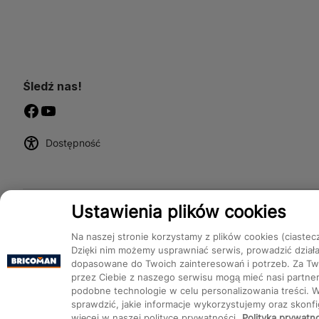
Śledź nas!
Dostępność
Ustawienia plików cookies
Na naszej stronie korzystamy z plików cookies (ciastec
Dzięki nim możemy usprawniać serwis, prowadzić dział
dopasowane do Twoich zainteresowań i potrzeb. Za Two
przez Ciebie z naszego serwisu mogą mieć nasi partnerz
podobne technologie w celu personalizowania treści. 
Bricoman 2026 ©
sprawdzić, jakie informacje wykorzystujemy oraz skon
więcej w naszej polityce prywatności.
Polityka prywatn