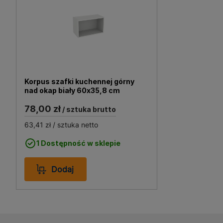
funkcję dekoracyjną i pra
wygląd. Dzięki uniwersal
wszechstronnym rozwiązani
pozwala na łatwe odśwież
remontowych.
Korpus szafki kuchennej górny
nad okap biały 60x35,8 cm
78,00 zł
/ sztuka brutto
63,41 zł
/ sztuka netto
1 Dostępność w sklepie
Dodaj