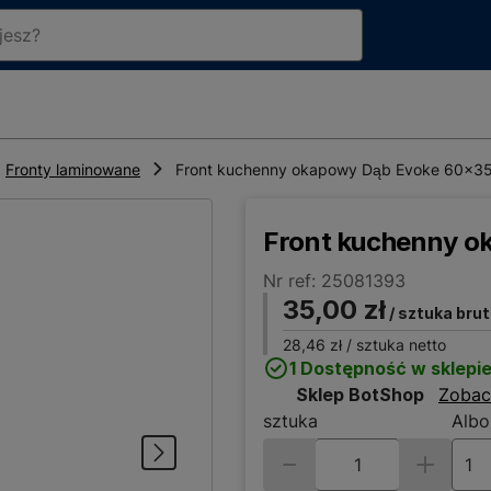
Fronty laminowane
Front kuchenny okapowy Dąb Evoke 60x3
Front kuchenny o
Nr ref: 25081393
35,00 zł
/ sztuka bru
28,46 zł
/ sztuka netto
1 Dostępność w sklepi
Sklep BotShop
Zobac
sztuka
Albo