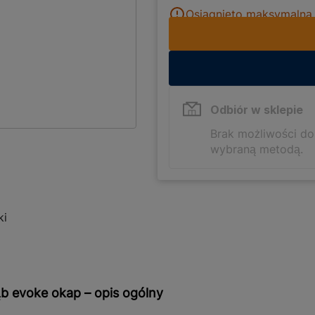
Osiągnięto maksymalną i
Odbiór w sklepie
Brak możliwości d
wybraną metodą.
ki
b evoke okap – opis ogólny