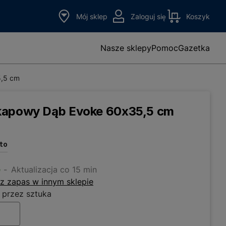
Mój sklep
Zaloguj się
Koszyk
Nasze sklepy
Pomoc
Gazetka
5,5 cm
kapowy Dąb Evoke 60x35,5 cm
tto
e
Aktualizacja co 15 min
z zapas w innym sklepie
 przez sztuka