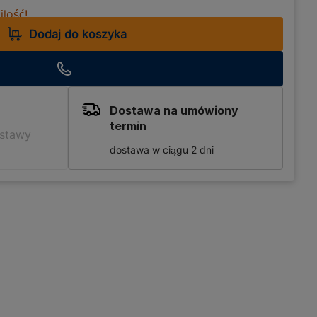
lość!
Dodaj do koszyka
Dostawa na umówiony
termin
ostawy
dostawa w ciągu 2 dni