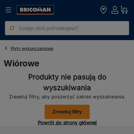
Strona główna
Drzwi Okna Stolarka
Wiórowe
Płyty wykończeniowe
Wiórowe
Produkty nie pasują do
wyszukiwania
Zresetuj filtry, aby poszerzyć zakres wyszukiwania.