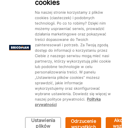
cookies
Na naszej stronie korzystamy z plików
cookies (ciasteczek) i podobnych
technologii. Po co to robimy? Dzięki nim
Mapa Strony:
Kategorie
Produkty
Marki
CMS
możemy usprawniać serwis, prowadzić
działania marketingowe oraz pokazywać
treści dopasowane do Twoich
zainteresowań i potrzeb. Za Twoją zgodą
dostęp do informacji o korzystaniu przez
Ciebie z naszego serwisu mogą mieć nasi
partnerzy, którzy wykorzystują pliki cookie
Ustawienia plików cookie
lub podobne technologie w celu
personalizowania treści. W panelu
„Ustawienia plików cookies” możesz
sprawdzić, jakie informacje
wykorzystujemy oraz skonfigurować
wybrane ustawienia. Dowiedz się więcej w
naszej polityce prywatności.
Polityka
prywatności
Ustawienia
Akcep
Odrzucenie
Bricoman 2026 ©
plików
wszyst
wszystkich