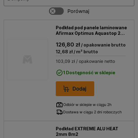
Najlepsze podkłady i izolacja pod
podłogi
Podkład pod panele laminowane
Podkłady pod podłogi pełnią szereg ważnych funkcji:
Afirmax Optimus Aquastop 2
mm op. 10m2
zapewniają równomierne podparcie podłogi, eliminują
126,80 zł
/ opakowanie brutto
nierówności, zapewniając stabilność konstrukcji. Mogą
12,68 zł
/ m² brutto
też działać jako izolacja akustyczna, redukując dźwięki
uderzeń i przewodzenie dźwięku do sąsiednich
103,09 zł
/ opakowanie netto
pomieszczeń. Co ważne, działają też jak izolacji
1 Dostępność w sklepie
termicznej, poprawiając efektywność energetyczną
pomieszczenia poprzez redukcję utraty ciepła.
Dodaj
Jeśli chcesz postawić na jakość, sprawdź ofertę sklepu
Bricoman. Posiadamy w sprzedaży podkłady z pianki
Odbiór w sklepie w ciągu 2h
polietylenowej, korka, gumy, a także z wielu innych
Dostawa w ciągu 2 dni roboczych
nowoczesnych materiałów. Różnią się stopniem
wytrzymałości, elastyczności, izolacji termicznej i
dźwiękowej – wybierz produkt, który najlepiej sprosta
Podkład EXTREME ALU HEAT
2mm 8m2
Twoim oczekiwaniom w kontekście funkcjonalności.