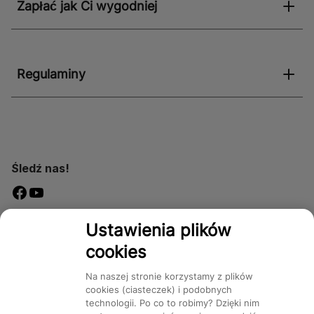
Zapłać jak Ci wygodniej
Regulaminy
Śledź nas!
Dostępność
Ustawienia plików
cookies
Na naszej stronie korzystamy z plików
cookies (ciasteczek) i podobnych
technologii. Po co to robimy? Dzięki nim
Mapa Strony:
Kategorie
Produkty
Marki
CMS