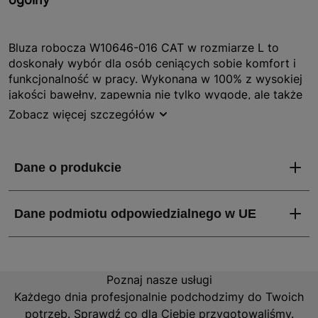
Bluza robocza W10646-016 CAT w rozmiarze L to
doskonały wybór dla osób ceniących sobie komfort i
funkcjonalność w pracy. Wykonana w 100% z wysokiej
jakości bawełny, zapewnia nie tylko wygodę, ale także
trwałość, co jest kluczowe w wymagających warunkach
Zobacz więcej szczegółów
roboczych. Gramatura materiału wynosząca 360 g/m²
sprawia, że bluza jest odpowiednio ciepła i wytrzymała.
Dodatkowym atutem jest haftowane logo na piersi,
które dodaje jej stylowego wyglądu. Bluza posiada
praktyczną przednią kieszeń typu kangur oraz
ściągacze przy mankietach i pasie, co zapewnia lepsze
dopasowanie i ochronę przed chłodem.
Jakie właściwości i zalety ma Bluza robocza
W10646-016 CAT, rozm. L?
Poznaj nasze usługi
Każdego dnia profesjonalnie podchodzimy do Twoich
potrzeb. Sprawdź co dla Ciebie przygotowaliśmy.
Bluza robocza W10646-016 CAT wyróżnia się kilkoma