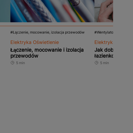
Łączenie, mocowanie, izolacja przewodów
Wentylatory łazienk
Elektryka Oświetlenie
Elektryka Oświet
Łączenie, mocowanie i izolacja
Jak dobrać went
przewodów
łazienkowy?
5 min
5 min