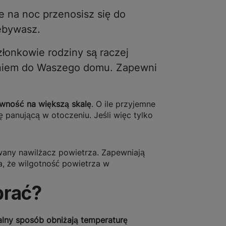
le na noc przenosisz się do
zebywasz.
złonkowie rodziny są raczej
zaniem do Waszego domu. Zapewni
ywność na większą skalę
. O ile przyjemne
 panującą w otoczeniu. Jeśli więc tylko
any nawilżacz powietrza. Zapewniają
a, że wilgotność powietrza w
brać?
alny sposób obniżają temperaturę