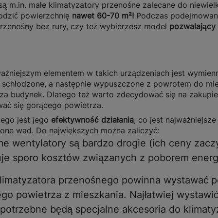
są m.in. małe klimatyzatory przenośne zalecane do niewielk
odzić powierzchnię
nawet 60-70 m²!
Podczas podejmowania
przenośny bez rury, czy też wybierzesz model
pozwalający
ażniejszym elementem w takich urządzeniach jest wymienni
 schłodzone, a następnie wypuszczone z powrotem do mies
udynek. Dlatego też warto zdecydować się na zakupienie
ać się gorącego powietrza.
nego jest jego
efektywność działania
, co jest najważniejs
ione wad. Do największych można zaliczyć:
e wentylatory są bardzo drogie (ich ceny zaczyn
uje sporo kosztów związanych z poborem energi
klimatyzatora przenośnego powinna wystawać po
o powietrza z mieszkania. Najłatwiej wystawić 
potrzebne będą specjalne akcesoria do klimatyz