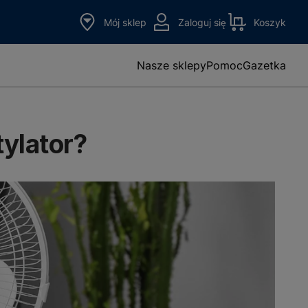
Mój sklep
Zaloguj się
Koszyk
Nasze sklepy
Pomoc
Gazetka
ylator?