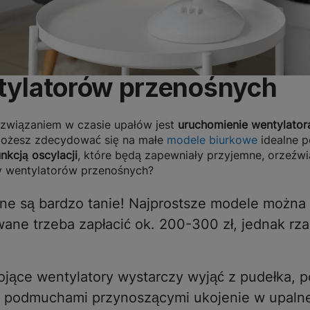
ntylatorów przenośnych
ozwiązaniem w czasie upałów jest
uruchomienie wentylato
możesz zdecydować się na małe
modele biurkowe
idealne p
unkcją oscylacji
, które będą zapewniały przyjemne, orzeź
ty wentylatorów przenośnych?
e są bardzo tanie! Najprostsze modele można na
ne trzeba zapłacić ok. 200-300 zł, jednak rz
ojące wentylatory wystarczy wyjąć z pudełka, po
i podmuchami przynoszącymi ukojenie w upalne