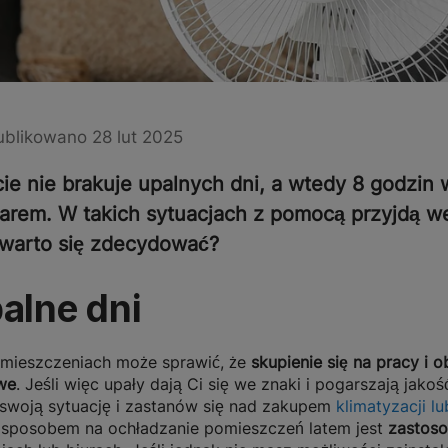
blikowano 28 lut 2025
ie nie brakuje upalnych dni, a wtedy 8 godzin
marem. W takich sytuacjach z pomocą przyjdą we
 warto się zdecydować?
alne dni
mieszczeniach może sprawić, że
skupienie się na pracy 
we
. Jeśli więc upały dają Ci się we znaki i pogarszają jako
 swoją sytuację i zastanów się nad zakupem
klimatyzacji 
m sposobem na ochładzanie pomieszczeń latem jest
zastoso