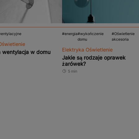
 wentylacyjne
energia
wykończenie
Oświetlenie
domu
akcesoria
Oświetlenie
Elektryka Oświetlenie
 wentylacja w domu
Jakie są rodzaje oprawek
żarówek?
5 min