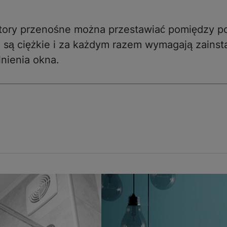
atory przenośne można przestawiać pomiędzy p
a są ciężkie i za każdym razem wymagają zainsta
lnienia okna.