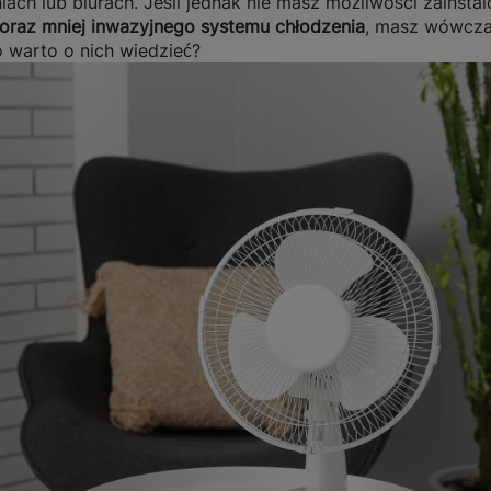
niach lub biurach. Jeśli jednak nie masz możliwości zainst
raz mniej inwazyjnego systemu chłodzenia
, masz wówcza
o warto o nich wiedzieć?