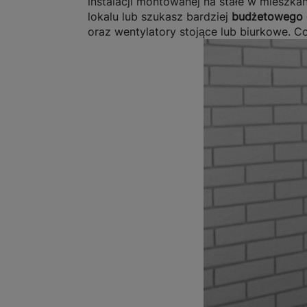
instalacji montowanej na stałe w mieszka
lokalu lub szukasz bardziej
budżetowego o
oraz wentylatory stojące lub biurkowe. C