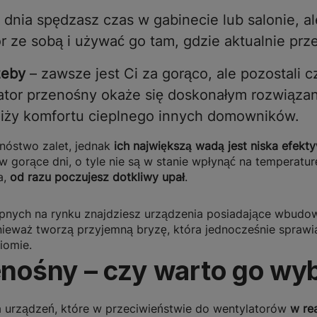
a dnia spędzasz czas w gabinecie lub salonie, a
or ze sobą i używać go tam, gdzie aktualnie pr
zeby
– zawsze jest Ci za gorąco, ale pozostali c
ylator przenośny okaże się doskonałym rozwią
bniży komfortu cieplnego innych domowników.
nóstwo zalet, jednak
ich największą wadą jest niska efekt
gorące dni, o tyle nie są w stanie wpłynąć na temperaturę
a,
od razu poczujesz dotkliwy upał
.
nych na rynku znajdziesz urządzenia posiadające wbudow
nieważ tworzą przyjemną bryzę, która jednocześnie sprawi
iomie.
enośny – czy warto go wy
 urządzeń, które w przeciwieństwie do wentylatorów
w re