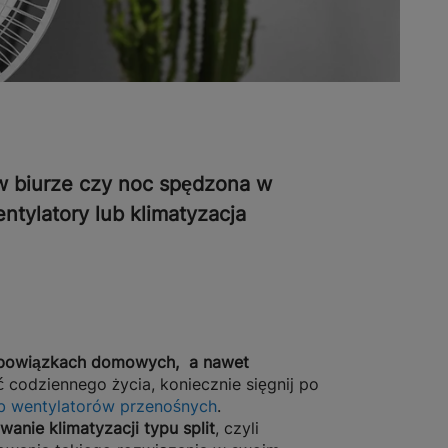
 w biurze czy noc spędzona w
ntylatory lub klimatyzacja
i obowiązkach domowych, a nawet
ść codziennego życia, koniecznie sięgnij po
lub wentylatorów przenośnych
.
wanie klimatyzacji typu split
, czyli