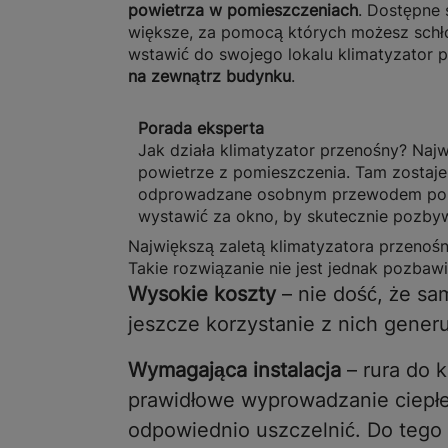
powietrza w pomieszczeniach
. Dostępne 
większe, za pomocą których możesz schł
wstawić do swojego lokalu klimatyzator 
na zewnątrz budynku
.
Porada eksperta
Jak działa klimatyzator przenośny? Najw
powietrze z pomieszczenia. Tam zostaje
odprowadzane osobnym przewodem poza b
wystawić za okno, by skutecznie pozbyw
Największą zaletą klimatyzatora przenoś
Takie rozwiązanie nie jest jednak pozbaw
Wysokie koszty
– nie dość, że sam
jeszcze korzystanie z nich gener
Wymagająca instalacja
– rura do 
prawidłowe wyprowadzanie ciepłeg
odpowiednio uszczelnić. Do tego 