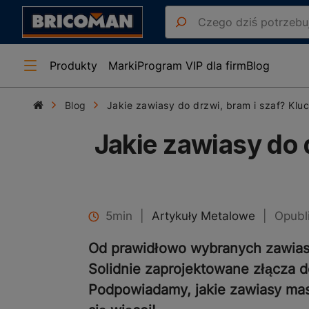
Produkty
Marki
Program VIP dla firm
Blog
Blog
Jakie zawiasy do drzwi, bram i szaf? Kl
Jakie zawiasy do 
5min
|
Artykuły Metalowe
|
Opubl
Od prawidłowo wybranych zawiasów
Solidnie zaprojektowane złącza 
Podpowiadamy, jakie zawiasy mas