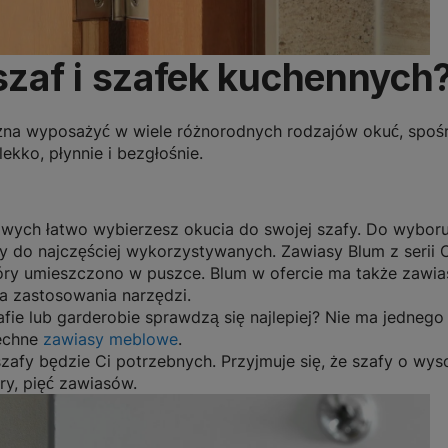
szaf i szafek kuchennych
żna wyposażyć w wiele różnorodnych rodzajów okuć, spośró
ekko, płynnie i bezgłośnie.
wych łatwo wybierzesz okucia do swojej szafy.
Do wyboru 
eży do najczęściej wykorzystywanych. Zawiasy Blum z serii
 umieszczono w puszce. Blum w ofercie ma także zawiasy
 zastosowania narzędzi.
fie lub garderobie sprawdzą się najlepiej? Nie ma jedneg
zechne
zawiasy meblowe
.
zafy będzie Ci potrzebnych. Przyjmuje się, że szafy o wy
ry, pięć zawiasów.