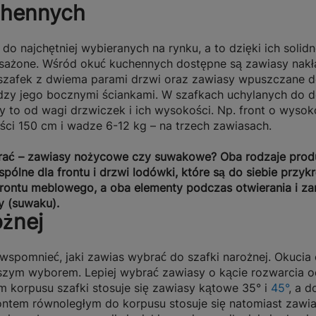
chennych
do najchętniej wybieranych na rynku, a to dzięki ich sol
sażone. Wśród okuć kuchennych dostępne są zawiasy nakła
zafek z dwiema parami drzwi oraz zawiasy wpuszczane do 
dzy jego bocznymi ściankami. W szafkach uchylanych do do
ży to od wagi drzwiczek i ich wysokości. Np.
front o wysok
ci 150 cm i wadze 6-12 kg – na trzech zawiasach
.
rać – zawiasy nożycowe czy suwakowe? Oba rodzaje prod
spólne dla frontu i drzwi lodówki, które są do siebie prz
frontu meblowego, a oba elementy podczas otwierania i za
y (suwaku).
ożnej
pomnieć, jaki zawias wybrać do szafki narożnej. Okucia
epszym wyborem.
Lepiej wybrać zawiasy o kącie rozwarcia o
korpusu szafki stosuje się zawiasy kątowe 35° i
45°
, a 
ontem równoległym do korpusu stosuje się natomiast zawia