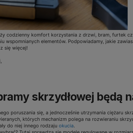
 codzienny komfort korzystania z drzwi, bram, furtek czy
niu wspomnianych elementów. Podpowiadamy, jakie zawiasy
 się więcej!
,
bramy skrzydłowej będą n
o poruszania się, a jednocześnie utrzymania ciężaru sk
eranych, których mechanizm polega na rozwieraniu skrzyd
ły do niej innego rodzaju
okucia
.
 wybrać?
Tutaj sprawdzą się modele regulowane w rozmia