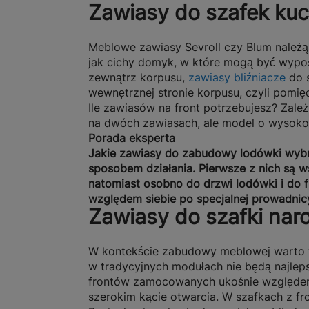
Zawiasy do szafek ku
Meblowe zawiasy Sevroll czy Blum należą 
jak cichy domyk, w które mogą być wypo
zewnątrz korpusu,
zawiasy bliźniacze
do s
wewnętrznej stronie korpusu, czyli pomię
Ile zawiasów na front potrzebujesz? Zale
na dwóch zawiasach, ale model o wysokoś
Porada eksperta
Jakie zawiasy do zabudowy lodówki wyb
sposobem działania. Pierwsze z nich są w
natomiast osobno do drzwi lodówki i do 
względem siebie po specjalnej prowadnic
Zawiasy do szafki nar
W kontekście zabudowy meblowej warto ws
w tradycyjnych modułach nie będą najl
frontów zamocowanych ukośnie względem 
szerokim kącie otwarcia. W szafkach z fr