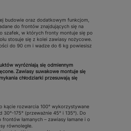
idnej budowie oraz dodatkowym funkcjom,
dane do frontów znajdujących się na
szafek, w których fronty montuje się po
łu stosuje się z kolei zawiasy nożycowe.
ości do 90 cm i wadze do 6 kg powiesisz
uktów wyróżniają się odmiennym
ykręcone. Zawiasy suwakowe montuje się
mykania chłodziarki przesuwają się
 o kącie rozwarcia 100° wykorzystywane
d 30°-175° (przeważnie 45° i 135°).
Do
do frontów łamanych – zawiasy łamane i o
sy równoległe.