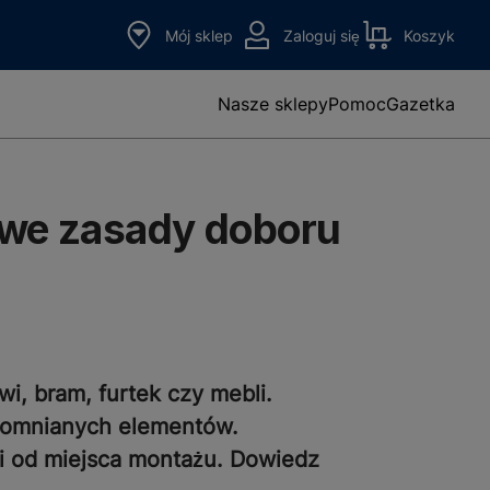
Mój sklep
Zaloguj się
Koszyk
Nasze sklepy
Pomoc
Gazetka
zowe zasady doboru
, bram, furtek czy mebli.
spomnianych elementów.
i od miejsca montażu. Dowiedz