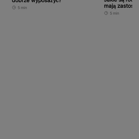
dobrze wyposażyć?
mają zastoso
5 min
5 min