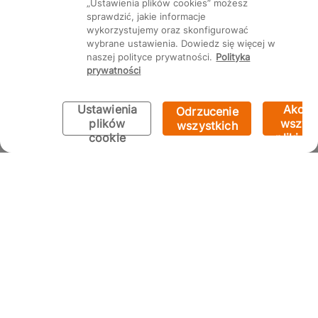
„Ustawienia plików cookies” możesz
sprawdzić, jakie informacje
wykorzystujemy oraz skonfigurować
wybrane ustawienia. Dowiedz się więcej w
naszej polityce prywatności.
Polityka
prywatności
Ustawienia
Akcep
Odrzucenie
plików
wszyst
wszystkich
cookie
pliki co