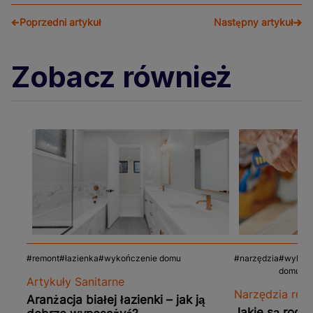
Poprzedni artykuł
Następny artykuł
Zobacz również
remont
łazienka
wykończenie domu
narzędzia
wykoń
domu
Artykuły Sanitarne
Narzędzia ręc
Aranżacja białej łazienki – jak ją
Jakie są rodza