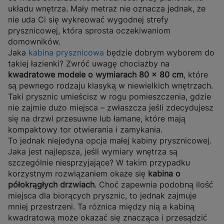
układu wnętrza. Mały metraż nie oznacza jednak, że
nie uda Ci się wykreować wygodnej strefy
prysznicowej, która sprosta oczekiwaniom
domowników.
Jaka
kabina prysznicowa
będzie dobrym wyborem do
takiej łazienki? Zwróć uwagę chociażby na
kwadratowe modele o wymiarach 80 × 80 cm
, które
są pewnego rodzaju klasyką w niewielkich wnętrzach.
Taki prysznic umieścisz w rogu pomieszczenia, gdzie
nie zajmie dużo miejsca – zwłaszcza jeśli zdecydujesz
się na drzwi przesuwne lub łamane, które mają
kompaktowy tor otwierania i zamykania.
To jednak niejedyna opcja małej kabiny prysznicowej.
Jaka jest najlepsza, jeśli wymiary wnętrza są
szczególnie niesprzyjające? W takim przypadku
korzystnym rozwiązaniem okaże się
kabina o
półokrągłych drzwiach
. Choć zapewnia podobną ilość
miejsca dla biorących prysznic, to jednak zajmuje
mniej przestrzeni. Ta różnica między nią a kabiną
kwadratową może okazać się znacząca i przesądzić