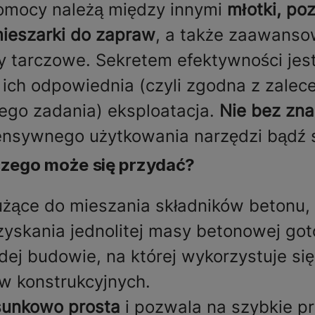
pomocy należą między innymi
młotki, po
 mieszarki do zapraw
, a także zaawansow
 tarczowe. Sekretem efektywności jest
 ich odpowiednia (czyli zgodna z zalec
ego zadania) eksploatacja.
Nie bez zna
ensywnego użytkowania narzędzi bądź
o czego może się przydać?
użące do mieszania składników betonu, 
uzyskania jednolitej masy betonowej got
ej budowie, na której wykorzystuje się
w konstrukcyjnych.
osunkowo prosta
i pozwala na szybkie p