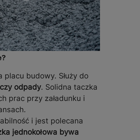
e?
a placu budowy. Służy do
n czy odpady
. Solidna taczka
ch prac przy załadunku i
tansach.
bilność i jest polecana
zka jednokołowa bywa