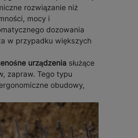
miczne rozwiązanie niż
mności, mocy i
utomatycznego dozowania
za w przypadku większych
rzenośne urządzenia
służące
w, zapraw. Tego typu
i ergonomiczne obudowy,