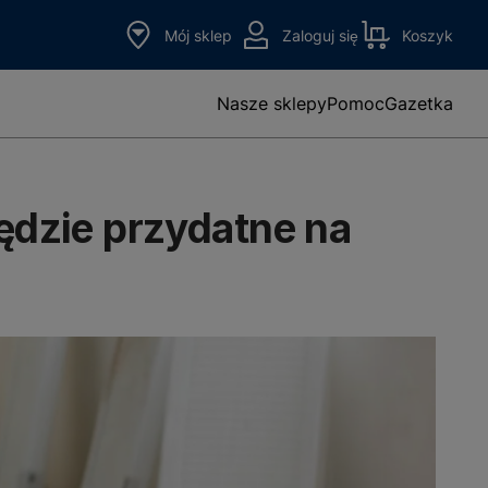
Mój sklep
Zaloguj się
Koszyk
Nasze sklepy
Pomoc
Gazetka
będzie przydatne na