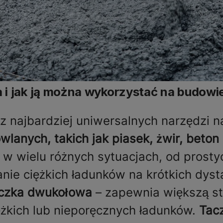
a i jak ją można wykorzystać na budowi
z najbardziej uniwersalnych narzędzi n
lanych, takich jak piasek, żwir, beto
w wielu różnych sytuacjach, od prosty
nie ciężkich ładunków na krótkich dys
czka dwukołowa
– zapewnia większą sta
ężkich lub nieporęcznych ładunków.
Tac