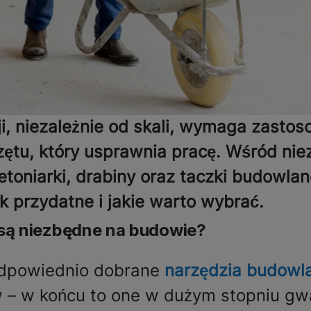
ji, niezależnie od skali, wymaga zasto
zętu, który usprawnia pracę. Wśród ni
etoniarki, drabiny oraz taczki budowla
k przydatne i jakie warto wybrać.
 są niezbędne na budowie?
dpowiednio dobrane
narzędzia budowl
w – w końcu to one w dużym stopniu gwa