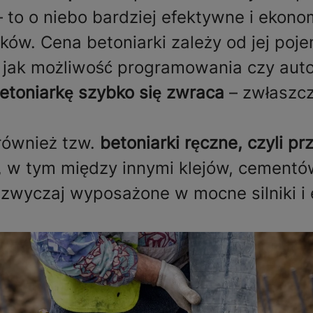
– to o niebo bardziej efektywne i ekono
ów. Cena betoniarki zależy od jej poje
ch jak możliwość programowania czy a
etoniarkę szybko się zwraca
– zwłaszc
również tzw.
betoniarki ręczne, czyli p
, w tym między innymi klejów, cementó
azwyczaj wyposażone w mocne silniki 