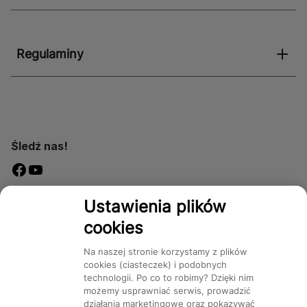
Regulaminy
Śledź nas!
Dostępność
Ustawienia plików
cookies
Na naszej stronie korzystamy z plików
cookies (ciasteczek) i podobnych
technologii. Po co to robimy? Dzięki nim
Mapa Strony:
Kategorie
Produkty
Marki
CMS
możemy usprawniać serwis, prowadzić
działania marketingowe oraz pokazywać