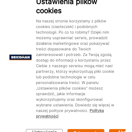
Ustawienia plików
cookies
Dostępność
Na naszej stronie korzystamy z plików
cookies (ciasteczek) i podobnych
technologii. Po co to robimy? Dzięki nim
możemy usprawniać serwis, prowadzić
działania marketingowe oraz pokazywać
Mapa Strony:
Kategorie
treści dopasowane do Twoich
Produkty
Marki
CMS
zainteresowań i potrzeb. Za Twoją zgodą
dostęp do informacji o korzystaniu przez
Ciebie z naszego serwisu mogą mieć nasi
partnerzy, którzy wykorzystują pliki cookie
lub podobne technologie w celu
personalizowania treści. W panelu
Ustawienia plików cookie
„Ustawienia plików cookies” możesz
sprawdzić, jakie informacje
wykorzystujemy oraz skonfigurować
wybrane ustawienia. Dowiedz się więcej w
naszej polityce prywatności.
Polityka
prywatności