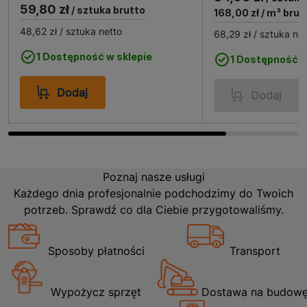
tworzenia stabilnych i estetycznych nawierzchni, takich
59,80 zł
/ sztuka brutto
168,00 zł
/ m³ brut
jak podjazdy, ścieżki ogrodowe czy tarasy. Doskonale
48,62 zł
/ sztuka netto
68,29 zł
/ sztuka net
sprawdza się również jako materiał drenażowy,
pomagając w odprowadzaniu wody z powierzchni.
1 Dostępność w sklepie
1 Dostępność w
Ponadto, może być używany jako element dekoracyjny
w ogrodach, dodając im naturalnego uroku. Dzięki
Dodaj
Dodaj
swojej wszechstronności, żwir ten jest niezastąpionym
elementem w wielu projektach budowlanych i
ogrodniczych.
Poznaj nasze usługi
Każdego dnia profesjonalnie podchodzimy do Twoich
potrzeb. Sprawdź co dla Ciebie przygotowaliśmy.
Sposoby płatności
Transport
Wypożycz sprzęt
Dostawa na budow