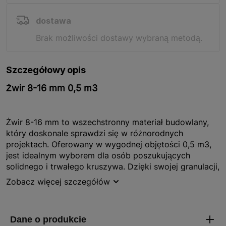
dostawa
Brak możliwości dostawy wybraną metodą.
Szczegółowy opis
Żwir 8-16 mm 0,5 m3
Żwir 8-16 mm to wszechstronny materiał budowlany,
który doskonale sprawdzi się w różnorodnych
projektach. Oferowany w wygodnej objętości 0,5 m3,
jest idealnym wyborem dla osób poszukujących
solidnego i trwałego kruszywa. Dzięki swojej granulacji,
żwir ten jest łatwy w użyciu i doskonale nadaje się do
Zobacz więcej szczegółów
wielu zastosowań. Produkt jest pakowany w sposób
umożliwiający łatwy transport i przechowywanie, co
czyni go praktycznym wyborem dla każdego projektu
budowlanego.