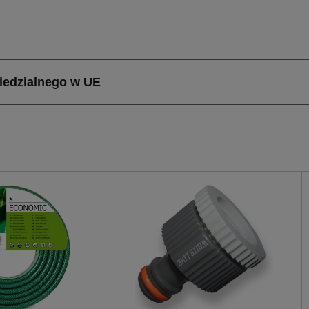
 łatwym i efektywnym podlewaniu roślin. Dzięki niewielk
wysokości, 15 cm szerokości) i wadze zaledwie 0,3 kg, jes
Zestaw ten należy do kategorii pistoletów zraszających, z
 narzędziem w każdym ogrodzie.
lety ma Zestaw ze zraszaczem prostym 1/2 cala?
tym 1/2 cala wyróżnia się prostotą obsługi i solidnym wy
wej wynoszącej 1/2 cala oraz od strony wylotowej 3/4 cal
ścią standardowych węży ogrodowych. Jego ergonomiczny k
e materiały, z których został wykonany, gwarantują długą 
ewanie, co jest kluczowe dla zdrowego wzrostu roślin. Do
e i konserwację, co jest dużym plusem dla osób ceniących 
ze zraszaczem prostym 1/2 cala
stym 1/2 cala jest idealny do różnorodnych zastosowań w