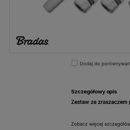
Dodaj do porównywar
Szczegółowy opis
Zestaw ze zraszaczem p
Zestaw ze zraszaczem pros
Zobacz więcej szczegółó
sobie wygodę i funkcjona