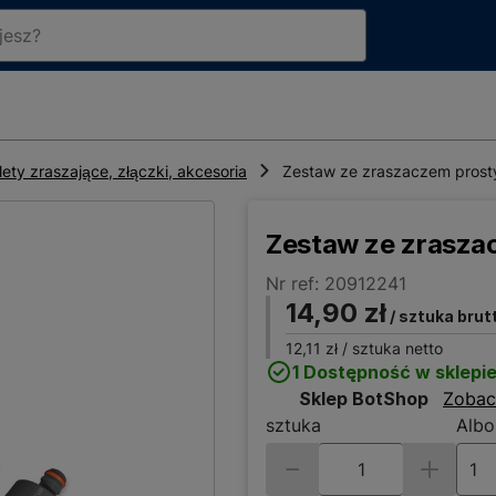
lety zraszające, złączki, akcesoria
Zestaw ze zraszaczem prost
Zestaw ze zraszac
Nr ref: 20912241
14,90 zł
/ sztuka brut
12,11 zł
/ sztuka netto
1 Dostępność w sklepi
Sklep BotShop
Zobac
sztuka
Albo