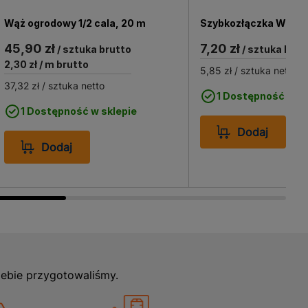
i swojej
ak i na większych
Wąż ogrodowy 1/2 cala, 20 m
Szybkozłączka White L
 dla każdego ogrodnika,
45,90 zł
7,20 zł
/ sztuka brutto
/ sztuka brut
e ogrodowe, ale także
2,30 zł
/ m brutto
twa.
5,85 zł
/ sztuka netto
37,32 zł
/ sztuka netto
1 Dostępność w sk
1 Dostępność w sklepie
Dodaj
Dodaj
iebie przygotowaliśmy.