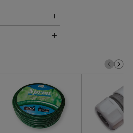
im wymiarom transportowym
t niezwykle poręczny i
łączek i akcesoriów, co
konaniem. Dzięki średnicy
a, zapewnia doskonałą
ształt sprawia, że jest
żywotność. Zraszacz ten
datkowo, jego prosty
sobie łatwość
 ogrodzie. Doskonale