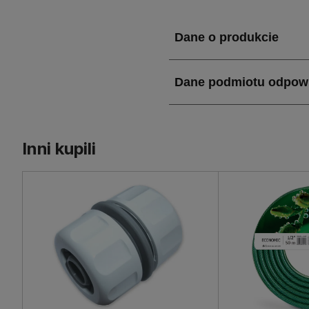
zaprojektowany z myślą o
(30 cm głębokości, 25 cm 
łatwy do przechowywania. 
czyni go wszechstronnym
Jakie właściwości i za
Zestaw ze zraszaczem pros
Inni kupili
przyłącza od strony wloto
kompatybilność z większo
wygodny w użyciu, a trwał
umożliwia precyzyjne podl
design ułatwia czyszczeni
użytkowania.
Zastosowanie Zestawu 
Zestaw ze zraszaczem pro