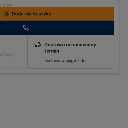
lość!
Dodaj do koszyka
Dostawa na umówiony
termin
ostawy
dostawa w ciągu 2 dni
a ogrodnictwa, który ceni
2915, został