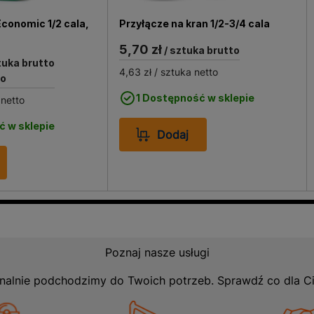
aniu kwiatów, krzewów, trawników oraz warzywników. Dzięk
być używany zarówno w małych przydomowych ogródkach, j
conomic 1/2 cala,
Przyłącze na kran 1/2-3/4 cala
 efektywność sprawiają, że jest to niezastąpione narzędzie
5,70 zł
/ sztuka brutto
świadczenia. Zestaw ten nie tylko ułatwia codzienne prac
tuka brutto
ności wody, co jest istotne dla zrównoważonego ogrodnic
4,63 zł
/ sztuka netto
to
1 Dostępność w sklepie
 netto
ć w sklepie
Dodaj
Poznaj nasze usługi
nalnie podchodzimy do Twoich potrzeb. Sprawdź co dla C