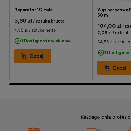
sprawdzi się przy podlew
wszechstronności, może 
Reparator 1/2 cala
Wąż ogrodowy E
50 m
działkach. Jego prostota i
5,60 zł
/ sztuka brutto
niezależnie od poziomu do
104,00 zł
/ sz
przyczynia się do oszczęd
4,55 zł
/ sztuka netto
2,08 zł
/ m brut
1 Dostępność w sklepie
84,55 zł
/ sztuka
1 Dostępnoś
Dodaj
Dodaj
Każdego dnia profesjo