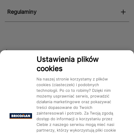
Regulaminy
Śledź nas!
Ustawienia plików
cookies
Dostępność
Na naszej stronie korzystamy z plików
cookies (ciasteczek) i podobnych
technologii. Po co to robimy? Dzięki nim
możemy usprawniać serwis, prowadzić
działania marketingowe oraz pokazywać
treści dopasowane do Twoich
Mapa Strony:
Kategorie
Produkty
Marki
CMS
zainteresowań i potrzeb. Za Twoją zgodą
dostęp do informacji o korzystaniu przez
Ciebie z naszego serwisu mogą mieć nasi
partnerzy, którzy wykorzystują pliki cookie