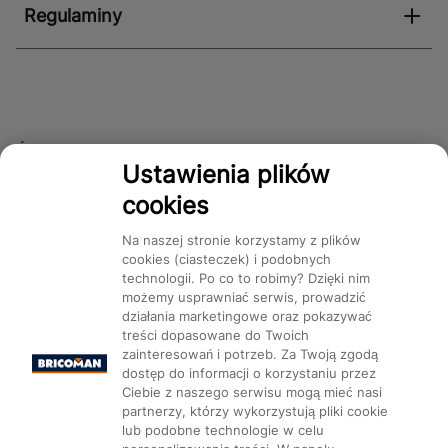
Regulaminy
Śledź nas!
Ustawienia plików
cookies
Dostępność
Na naszej stronie korzystamy z plików
cookies (ciasteczek) i podobnych
technologii. Po co to robimy? Dzięki nim
możemy usprawniać serwis, prowadzić
działania marketingowe oraz pokazywać
treści dopasowane do Twoich
Mapa Strony:
Kategorie
Produkty
Marki
CMS
zainteresowań i potrzeb. Za Twoją zgodą
dostęp do informacji o korzystaniu przez
Ciebie z naszego serwisu mogą mieć nasi
partnerzy, którzy wykorzystują pliki cookie
lub podobne technologie w celu