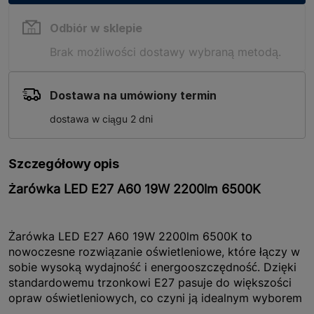
Odbiór w sklepie
Brak możliwości dostawy wybraną metodą.
Dostawa na umówiony termin
dostawa w ciągu 2 dni
Szczegółowy opis
Żarówka LED E27 A60 19W 2200lm 6500K
Żarówka LED E27 A60 19W 2200lm 6500K to
nowoczesne rozwiązanie oświetleniowe, które łączy w
sobie wysoką wydajność i energooszczędność. Dzięki
standardowemu trzonkowi E27 pasuje do większości
opraw oświetleniowych, co czyni ją idealnym wyborem
do domów, biur czy przestrzeni komercyjnych.