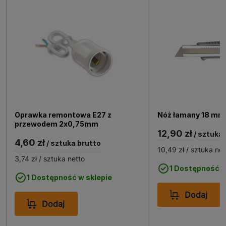
Oprawka remontowa E27 z
Nóż łamany 18 mm
przewodem 2x0,75mm
12,90 zł
/ sztuka 
4,60 zł
/ sztuka brutto
10,49 zł
/ sztuka net
3,74 zł
/ sztuka netto
1 Dostępność w
1 Dostępność w sklepie
Dodaj
Dodaj