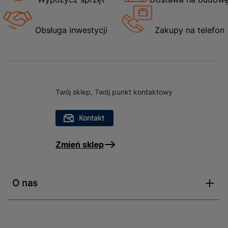
wygodne planowanie prac, a jednocześnie zapewnia
solidne i trwałe wiązanie. Produkt jest łatwy w aplikacji,
co przyspiesza proces klejenia i pozwala na
Obsługa inwestycji
Zakupy na telefon
osiągnięcie profesjonalnych efektów bez zbędnego
wysiłku. Dodatkowo zaprawa H40 GEL jest odporna na
różnorodne warunki atmosferyczne, co czyni ją
idealnym wyborem zarówno do wnętrz, jak i na
zewnątrz.
Twój sklep, Twój punkt kontaktowy
Zastosowanie zaprawy klejowej H40 GEL biała 20
Kontakt
kg Kerakoll
Zmień sklep
Zaprawa klejowa H40 GEL biała 20 kg Kerakoll
znajduje szerokie zastosowanie w budownictwie i
remontach. Jest idealna do klejenia płytek
O nas
ceramicznych, gresu porcelanowego oraz kamienia
naturalnego, co czyni ją niezastąpioną w kuchniach,
łazienkach, na tarasach czy elewacjach. Dzięki swojej
wszechstronności może być stosowana zarówno na