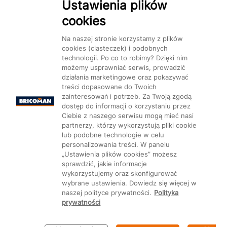
Ustawienia plików
cookies
Dostępność
Na naszej stronie korzystamy z plików
cookies (ciasteczek) i podobnych
technologii. Po co to robimy? Dzięki nim
możemy usprawniać serwis, prowadzić
działania marketingowe oraz pokazywać
treści dopasowane do Twoich
Mapa Strony:
Kategorie
Produkty
Marki
CMS
zainteresowań i potrzeb. Za Twoją zgodą
dostęp do informacji o korzystaniu przez
Ciebie z naszego serwisu mogą mieć nasi
partnerzy, którzy wykorzystują pliki cookie
lub podobne technologie w celu
personalizowania treści. W panelu
„Ustawienia plików cookies” możesz
Ustawienia plików cookie
sprawdzić, jakie informacje
wykorzystujemy oraz skonfigurować
wybrane ustawienia. Dowiedz się więcej w
naszej polityce prywatności.
Polityka
prywatności