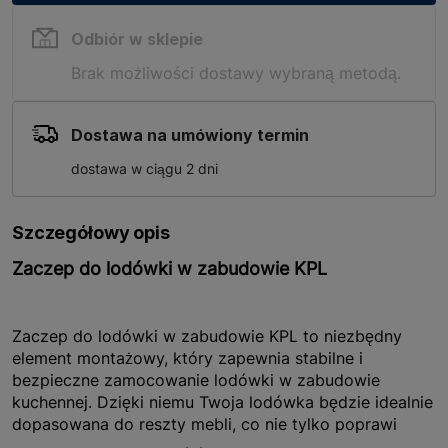
Odbiór w sklepie
Brak możliwości dostawy wybraną metodą.
Dostawa na umówiony termin
dostawa w ciągu 2 dni
Szczegółowy opis
Zaczep do lodówki w zabudowie KPL
Zaczep do lodówki w zabudowie KPL to niezbędny
element montażowy, który zapewnia stabilne i
bezpieczne zamocowanie lodówki w zabudowie
kuchennej. Dzięki niemu Twoja lodówka będzie idealnie
dopasowana do reszty mebli, co nie tylko poprawi
estetykę kuchni, ale także zwiększy funkcjonalność