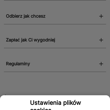
Odbierz jak chcesz
Zapłać jak Ci wygodniej
Regulaminy
Śledź nas!
Ustawienia plików