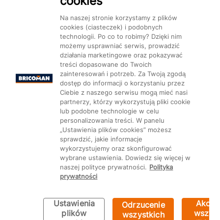
cookies
Dostępność
Na naszej stronie korzystamy z plików
cookies (ciasteczek) i podobnych
technologii. Po co to robimy? Dzięki nim
możemy usprawniać serwis, prowadzić
działania marketingowe oraz pokazywać
treści dopasowane do Twoich
Mapa Strony:
Kategorie
Produkty
Marki
CMS
zainteresowań i potrzeb. Za Twoją zgodą
dostęp do informacji o korzystaniu przez
Ciebie z naszego serwisu mogą mieć nasi
partnerzy, którzy wykorzystują pliki cookie
lub podobne technologie w celu
personalizowania treści. W panelu
„Ustawienia plików cookies” możesz
Ustawienia plików cookie
sprawdzić, jakie informacje
wykorzystujemy oraz skonfigurować
wybrane ustawienia. Dowiedz się więcej w
naszej polityce prywatności.
Polityka
prywatności
Ustawienia
Akcep
Odrzucenie
plików
wszyst
wszystkich