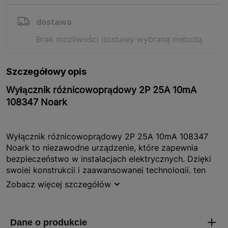
dostawa
Brak możliwości dostawy wybraną metodą.
Szczegółowy opis
Wyłącznik różnicowoprądowy 2P 25A 10mA
108347 Noark
Wyłącznik różnicowoprądowy 2P 25A 10mA 108347
Noark to niezawodne urządzenie, które zapewnia
bezpieczeństwo w instalacjach elektrycznych. Dzięki
swojej konstrukcji i zaawansowanej technologii, ten
wyłącznik skutecznie chroni przed porażeniem prądem
Zobacz więcej szczegółów
elektrycznym, zarówno przy dotyku pośrednim, jak i
bezpośrednim. Produkt jest kompaktowy, co ułatwia
jego montaż, a jego solidna budowa gwarantuje
długotrwałe użytkowanie. Wyłącznik jest objęty 2-letnią