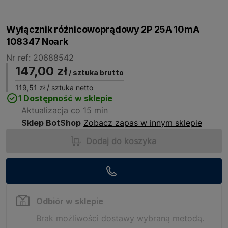
Wyłącznik różnicowoprądowy 2P 25A 10mA
108347 Noark
Nr ref: 20688542
147,00 zł
/ sztuka brutto
119,51 zł
/ sztuka netto
1 Dostępność w sklepie
Aktualizacja co 15 min
Sklep BotShop
Zobacz zapas w innym sklepie
Dodaj do koszyka
Odbiór w sklepie
Brak możliwości dostawy wybraną metodą.