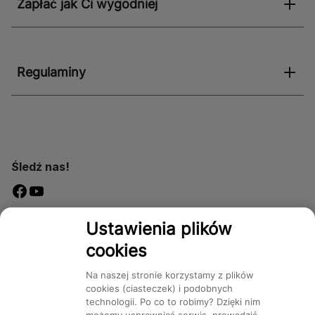
Zapłać jak Ci wygodniej
Regulaminy
Śledź nas!
Dostępność
Ustawienia plików
cookies
Na naszej stronie korzystamy z plików
cookies (ciasteczek) i podobnych
technologii. Po co to robimy? Dzięki nim
Mapa Strony:
Kategorie
Produkty
Marki
CMS