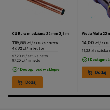
CU Rura miedziana 22 mm 2,5 m
Woda Mufa 22
119,55 zł
14,00 zł
/ sztuka brutto
/ sztu
47,82 zł
/ m brutto
11,38 zł
/ sztuka 
97,20 zł
/ sztuka netto
1 Dostępnoś
97,20 zł
/ m netto
1 Dostępność w sklepie
Dodaj
Dodaj