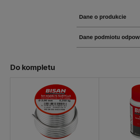
rozwiązaniem dla profesj
Dzięki swojej konstrukcji 
oszczędność czasu i kosz
Jakie właściwości i za
Woda Łuk 90° dwukielicho
wyborem dla instalatorów.
Do kompletu
co gwarantuje długowieczn
zastosowań w instalacjach
Produkt jest lekki, ważący
gwarancją, co daje pewność
Zastosowanie Woda Łu
Woda Łuk 90° dwukielicho
użytkowej. Jego konstrukc
niezbędne w skomplikowany