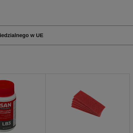
onalistów poszukujących trwałych i efektywnych komponen
dwukielichowej, montaż staje się prostszy i bardziej efekty
tów.
lety ma Woda Łuk 90° dwukielichowy 28 mm?
wy 28 mm charakteryzuje się szeregiem zalet, które czyn
 Przede wszystkim, miedziany materiał zapewnia doskonał
ość i niezawodność instalacji. Średnica 28 mm jest ideal
 c.w.u., a precyzyjne wykonanie zapewnia szczelność i be
 zaledwie 0,022 kg, co ułatwia transport i montaż. Dodatkow
 jakości i trwałości.
k 90° dwukielichowy 28 mm
wy 28 mm znajduje zastosowanie przede wszystkim w insta
ja umożliwia łatwe i szybkie tworzenie zakrętów w system
ch układach hydraulicznych. Dzięki swojej wszechstronnoś