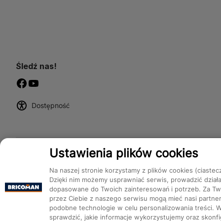
Śledź nas!
Dostępność
Ustawienia plików cookies
Na naszej stronie korzystamy z plików cookies (ciastec
Dzięki nim możemy usprawniać serwis, prowadzić dział
dopasowane do Twoich zainteresowań i potrzeb. Za Two
przez Ciebie z naszego serwisu mogą mieć nasi partnerz
podobne technologie w celu personalizowania treści. 
Bricoman 2026 ©
sprawdzić, jakie informacje wykorzystujemy oraz skon