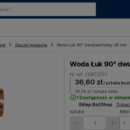
ane
Złączki mosiężne
Woda Łuk 90° dwukielichowy 28 mm
Woda Łuk 90° dwu
Nr ref: 20873251
36,60 zł
/ sztuka bru
29,76 zł
/ sztuka netto
1 Dostępność w sklepi
Sklep BotShop
Zobac
sztuka
Albo