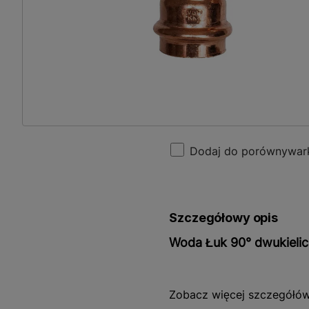
Dodaj do porównywar
Szczegółowy opis
Woda Łuk 90° dwukiel
Woda Łuk 90° dwukielichow
Zobacz więcej szczegółó
zapewnia płynne i bezpiecz