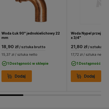
Woda Łuk 90° jednokielichowy 22
Woda Nypel przejści
mm
x 3/4"
18,90 zł
21,80 zł
/ sztuka brutto
/ sztuka bru
15,37 zł
/ sztuka netto
17,72 zł
/ sztuka netto
1 Dostępność w sklepie
1 Dostępność w sk
Dodaj
Dodaj