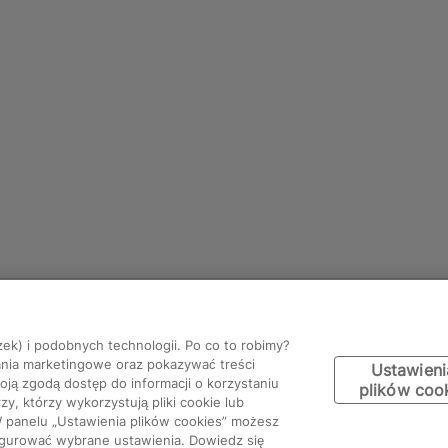
zek) i podobnych technologii. Po co to robimy?
ania marketingowe oraz pokazywać treści
Ustawieni
ją zgodą dostęp do informacji o korzystaniu
plików coo
y, którzy wykorzystują pliki cookie lub
W panelu „Ustawienia plików cookies” możesz
figurować wybrane ustawienia. Dowiedz się