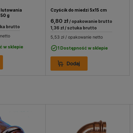
nstalatorów zarówno w nowych budowach, jak i podczas mo
kali projektu, ten łuk zapewnia efektywność i trwałość, na
 lutowania
Czyścik do miedzi 5x15 cm
250 g
6,80 zł
/ opakowanie brutto
uka brutto
1,36 zł
/ sztuka brutto
 netto
5,53 zł
/ opakowanie netto
ć w sklepie
1 Dostępność w sklepie
Dodaj