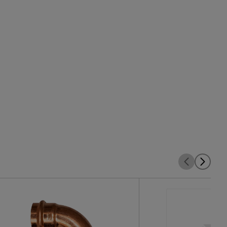
dernizacji istniejących
 które można liczyć.