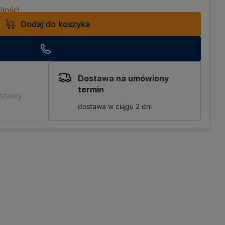
lość!
Dodaj do koszyka
Dostawa na umówiony
termin
ostawy
dostawa w ciągu 2 dni
ytkowej (c.w.u.), który
n łuk jest idealnym