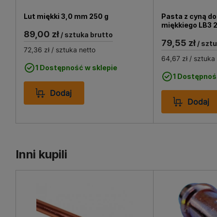
chętnie wybierany przez i
systemów. Niezależnie od s
Lut miękki 3,0 mm 250 g
Pasta z cyną do
miękkiego LB3 
89,00 zł
/ sztuka brutto
79,55 zł
/ szt
72,36 zł
/ sztuka netto
64,67 zł
/ sztuka
1 Dostępność w sklepie
1 Dostępnoś
Dodaj
Dodaj
Inni kupili