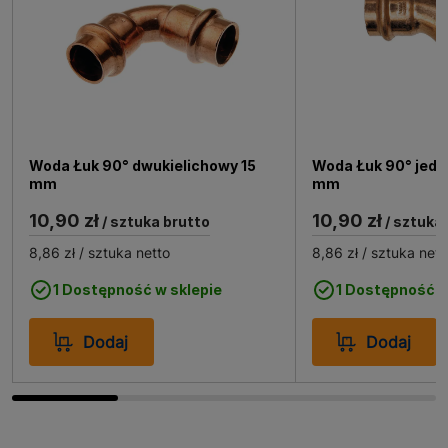
Woda Łuk 90° dwukielichowy 15
Woda Łuk 90° jedn
mm
mm
10,90 zł
10,90 zł
/ sztuka brutto
/ sztuka
8,86 zł
/ sztuka netto
8,86 zł
/ sztuka nett
1 Dostępność w sklepie
1 Dostępność w
Dodaj
Dodaj