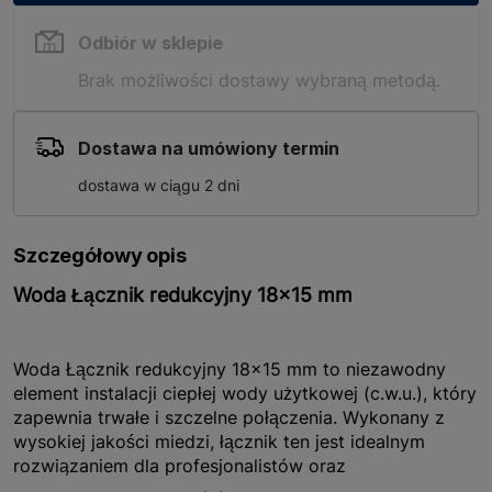
Odbiór w sklepie
Brak możliwości dostawy wybraną metodą.
Dostawa na umówiony termin
dostawa w ciągu 2 dni
Szczegółowy opis
Woda Łącznik redukcyjny 18x15 mm
Woda Łącznik redukcyjny 18x15 mm to niezawodny
element instalacji ciepłej wody użytkowej (c.w.u.), który
zapewnia trwałe i szczelne połączenia. Wykonany z
wysokiej jakości miedzi, łącznik ten jest idealnym
rozwiązaniem dla profesjonalistów oraz
majsterkowiczów, którzy cenią sobie solidność i