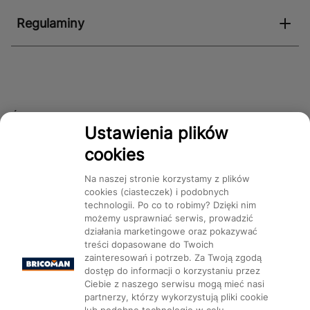
Regulaminy
Śledź nas!
Ustawienia plików
cookies
Dostępność
Na naszej stronie korzystamy z plików
cookies (ciasteczek) i podobnych
technologii. Po co to robimy? Dzięki nim
możemy usprawniać serwis, prowadzić
działania marketingowe oraz pokazywać
treści dopasowane do Twoich
Mapa Strony:
Kategorie
Produkty
Marki
CMS
zainteresowań i potrzeb. Za Twoją zgodą
dostęp do informacji o korzystaniu przez
Ciebie z naszego serwisu mogą mieć nasi
partnerzy, którzy wykorzystują pliki cookie