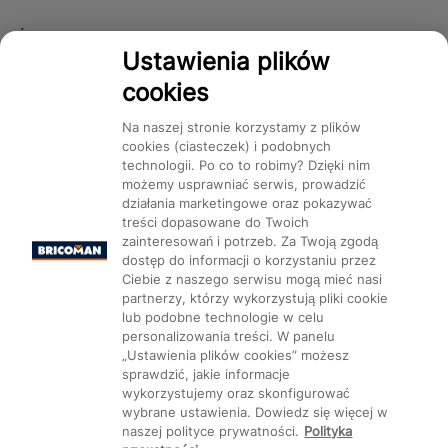
Śledź nas!
Ustawienia plików
cookies
Dostępność
Na naszej stronie korzystamy z plików
cookies (ciasteczek) i podobnych
technologii. Po co to robimy? Dzięki nim
możemy usprawniać serwis, prowadzić
działania marketingowe oraz pokazywać
treści dopasowane do Twoich
Mapa Strony:
Kategorie
Produkty
Marki
CMS
zainteresowań i potrzeb. Za Twoją zgodą
dostęp do informacji o korzystaniu przez
Ciebie z naszego serwisu mogą mieć nasi
partnerzy, którzy wykorzystują pliki cookie
lub podobne technologie w celu
personalizowania treści. W panelu
„Ustawienia plików cookies” możesz
Ustawienia plików cookie
sprawdzić, jakie informacje
wykorzystujemy oraz skonfigurować
wybrane ustawienia. Dowiedz się więcej w
naszej polityce prywatności.
Polityka