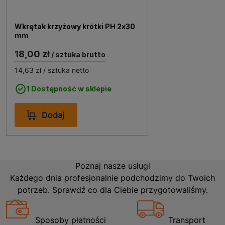
Zastosowanie Wkrętak płaski SL krótki 6,5x30
mm.
Wkrętak krzyżowy krótki PH 2x30
mm
18,00 zł
Wkrętak płaski SL krótki 6,5x30 mm znajduje szerokie
/ sztuka brutto
zastosowanie zarówno w profesjonalnych warsztatach,
14,63 zł
/ sztuka netto
jak i w domowych naprawach. Doskonale sprawdza się
przy montażu i demontażu elementów, które wymagają
1 Dostępność w sklepie
precyzyjnego podejścia. Jego krótka długość
umożliwia pracę w ciasnych przestrzeniach, co czyni
Dodaj
go niezastąpionym narzędziem w skrzynce każdego
majsterkowicza. Niezależnie od tego, czy jesteś
profesjonalistą, czy amatorem, ten wkrętak z
pewnością spełni Twoje oczekiwania.
Poznaj nasze usługi
Każdego dnia profesjonalnie podchodzimy do Twoich
potrzeb. Sprawdź co dla Ciebie przygotowaliśmy.
Sposoby płatności
Transport