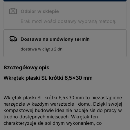
Odbiór w sklepie
Brak możliwości dostawy wybraną metodą.
Dostawa na umówiony termin
dostawa w ciągu 2 dni
Szczegółowy opis
Wkrętak płaski SL krótki 6,5x30 mm
Wkrętak płaski SL krótki 6,5x30 mm to niezastąpione
narzędzie w każdym warsztacie i domu. Dzięki swojej
kompaktowej budowie idealnie nadaje się do pracy w
trudno dostępnych miejscach. Wkrętak ten
charakteryzuje się solidnym wykonaniem, co
gwarantuje jego długotrwałe użytkowanie.