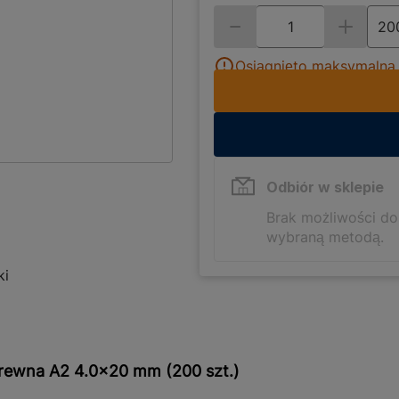
Osiągnięto maksymalną i
Odbiór w sklepie
Brak możliwości d
wybraną metodą.
ki
rewna A2 4.0x20 mm (200 szt.)