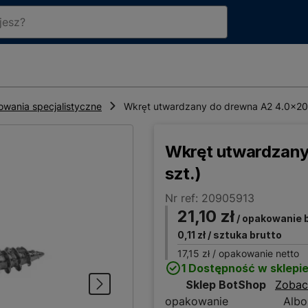
wania specjalistyczne
Wkręt utwardzany do drewna A2 4.0x20
Wkręt utwardzany
szt.)
Nr ref: 20905913
21,10 zł
/ opakowanie 
0,11 zł
/ sztuka brutto
17,15 zł
/ opakowanie netto
1 Dostępność w sklepi
Sklep BotShop
Zobac
opakowanie
Albo