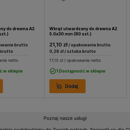
na A2 4.0x20 mm znajduje szerokie zastosowanie w prac
 elementów drewnianych, co czyni go niezastąpionym podcz
czy montażu listew podłogowych. Doskonale sprawdza się 
mentów metalowych, zapewniając solidne i trwałe połącze
ny do drewna A2
Wkręt utwardzany do drewna A2
zt.)
5.0x30 mm (80 szt.)
borem do zastosowań w wilgotnych pomieszczeniach, takich 
ezastąpiony w pracach wykończeniowych, gdzie estetyka i 
21,10 zł
owanie brutto
/ opakowanie brutto
 brutto
0,26 zł
/ sztuka brutto
nie netto
17,15 zł
/ opakowanie netto
ć w sklepie
1 Dostępność w sklepie
Dodaj
Poznaj nasze usługi
nalnie podchodzimy do Twoich potrzeb. Sprawdź co dla C