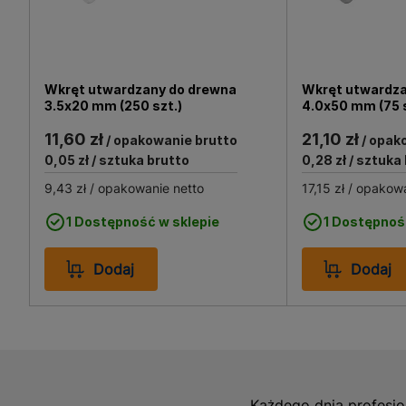
Wkręt utwardzany do drew
Jest idealny do łączenia
konstrukcji drewnianych 
zamocowaniach drzwi i ele
Wkręt utwardzany do drewna
Wkręt utwardza
3.5x20 mm (250 szt.)
4.0x50 mm (75 s
korozję, jest idealnym wy
Wkręt ten jest również ni
11,60 zł
21,10 zł
/ opakowanie brutto
/ opak
0,05 zł
/ sztuka brutto
0,28 zł
/ sztuka
9,43 zł
/ opakowanie netto
17,15 zł
/ opakowa
1 Dostępność w sklepie
1 Dostępnoś
Dodaj
Dodaj
Każdego dnia profesjo