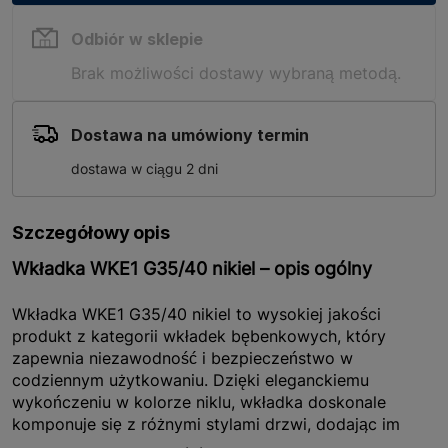
Odbiór w sklepie
Brak możliwości dostawy wybraną metodą.
Dostawa na umówiony termin
dostawa w ciągu 2 dni
Szczegółowy opis
Wkładka WKE1 G35/40 nikiel – opis ogólny
Wkładka WKE1 G35/40 nikiel to wysokiej jakości
produkt z kategorii wkładek bębenkowych, który
zapewnia niezawodność i bezpieczeństwo w
codziennym użytkowaniu. Dzięki eleganckiemu
wykończeniu w kolorze niklu, wkładka doskonale
komponuje się z różnymi stylami drzwi, dodając im
nowoczesnego wyglądu. Produkt jest łatwy w montażu