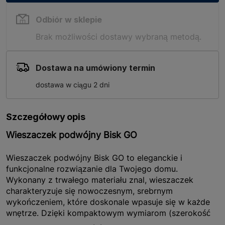
Odbiór w sklepie
Brak możliwości dostawy wybraną metodą.
Dostawa na umówiony termin
dostawa w ciągu 2 dni
Szczegółowy opis
Wieszaczek podwójny Bisk GO
Wieszaczek podwójny Bisk GO to eleganckie i
funkcjonalne rozwiązanie dla Twojego domu.
Wykonany z trwałego materiału znal, wieszaczek
charakteryzuje się nowoczesnym, srebrnym
wykończeniem, które doskonale wpasuje się w każde
wnętrze. Dzięki kompaktowym wymiarom (szerokość
6,4 cm, długość 5,5 cm, wysokość 3,3 cm) i lekkiej