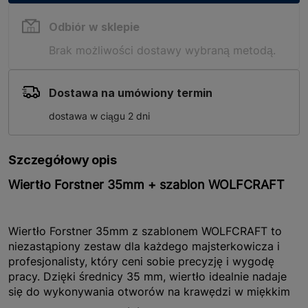
Odbiór w sklepie
Brak możliwości dostawy wybraną metodą.
Dostawa na umówiony termin
dostawa w ciągu 2 dni
Szczegółowy opis
Wiertło Forstner 35mm + szablon WOLFCRAFT
Wiertło Forstner 35mm z szablonem WOLFCRAFT to
niezastąpiony zestaw dla każdego majsterkowicza i
profesjonalisty, który ceni sobie precyzję i wygodę
pracy. Dzięki średnicy 35 mm, wiertło idealnie nadaje
się do wykonywania otworów na krawędzi w miękkim
drewnie. Zestaw ten jest szczególnie przydatny przy