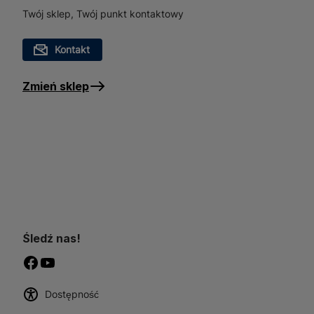
doskonałym wyborem do mi
Twój sklep, Twój punkt kontaktowy
ten produkt, zyskujesz pew
Kontakt
Zmień sklep
Śledź nas!
Dostępność