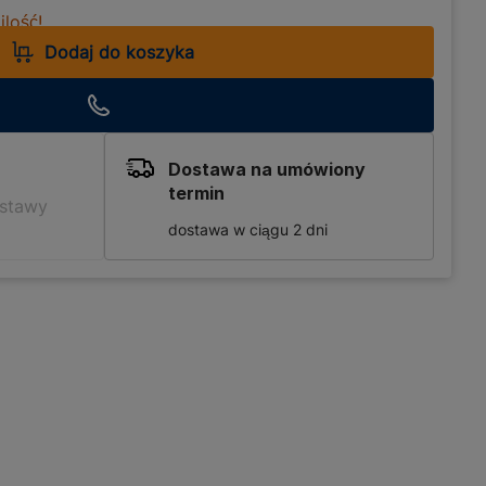
lość!
Dodaj do koszyka
Dostawa na umówiony
termin
ostawy
dostawa w ciągu 2 dni
każdej instalacji wodnej.
 oplotu, zapewnia