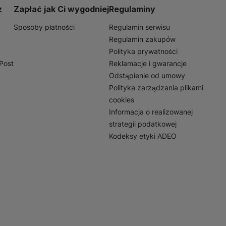
czeń wodnych. Wybierając
z
Zapłać jak Ci wygodniej
Regulaminy
z długi czas.
Sposoby płatności
Regulamin serwisu
Regulamin zakupów
Polityka prywatności
nPost
Reklamacje i gwarancje
Odstąpienie od umowy
Polityka zarządzania plikami
cookies
Informacja o realizowanej
strategii podatkowej
Kodeksy etyki ADEO