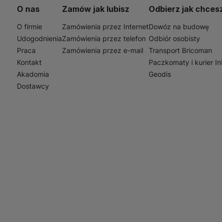
ejsc, gdzie wymagana jest niezawodność i trwałość połą
O nas
Zamów jak lubisz
Odbierz jak chces
ność, że Twoja instalacja będzie działać bezawaryjnie prze
O firmie
Zamówienia przez Internet
Dowóz na budowę
Udogodnienia
Zamówienia przez telefon
Odbiór osobisty
Praca
Zamówienia przez e-mail
Transport Bricoman
Kontakt
Paczkomaty i kurier I
Akadomia
Geodis
Dostawcy