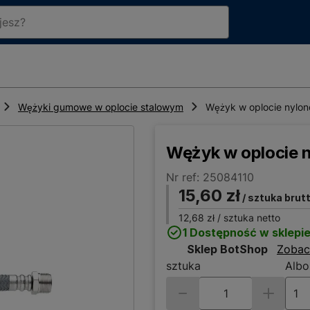
Wężyki gumowe w oplocie stalowym
Wężyk w oplocie nyl
Wężyk w oplocie
Nr ref: 25084110
15,60 zł
/ sztuka brut
12,68 zł
/ sztuka netto
1 Dostępność w sklepi
Sklep BotShop
Zobac
sztuka
Albo