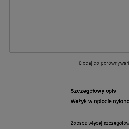
Dodaj do porównywar
Szczegółowy opis
Wężyk w oplocie nylo
Wężyk w oplocie nylonowy
Zobacz więcej szczegółó
Dzięki swojej konstrukcji