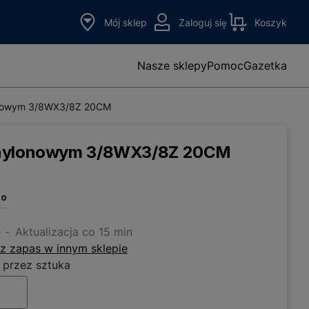
Mój sklep
Zaloguj się
Koszyk
Nasze sklepy
Pomoc
Gazetka
onowym 3/8WX3/8Z 20CM
 nylonowym 3/8WX3/8Z 20CM
to
e
Aktualizacja co 15 min
z zapas w innym sklepie
 przez sztuka