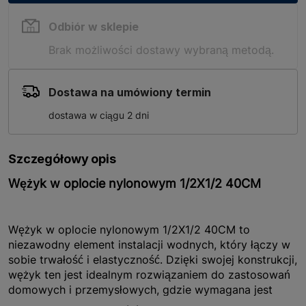
Odbiór w sklepie
Brak możliwości dostawy wybraną metodą.
Dostawa na umówiony termin
dostawa w ciągu 2 dni
Szczegółowy opis
Wężyk w oplocie nylonowym 1/2X1/2 40CM
Wężyk w oplocie nylonowym 1/2X1/2 40CM to
niezawodny element instalacji wodnych, który łączy w
sobie trwałość i elastyczność. Dzięki swojej konstrukcji,
wężyk ten jest idealnym rozwiązaniem do zastosowań
domowych i przemysłowych, gdzie wymagana jest
wysoka odporność na uszkodzenia mechaniczne oraz