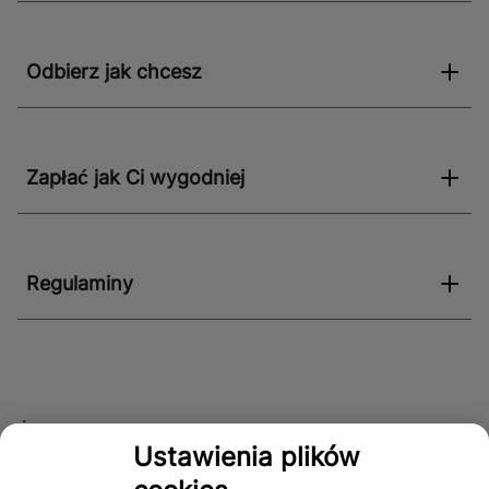
Odbierz jak chcesz
Zapłać jak Ci wygodniej
Regulaminy
Śledź nas!
Ustawienia plików