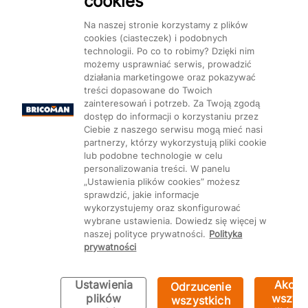
cookies
Dostępność
Na naszej stronie korzystamy z plików
cookies (ciasteczek) i podobnych
technologii. Po co to robimy? Dzięki nim
możemy usprawniać serwis, prowadzić
działania marketingowe oraz pokazywać
treści dopasowane do Twoich
Mapa Strony:
Kategorie
Produkty
Marki
CMS
zainteresowań i potrzeb. Za Twoją zgodą
dostęp do informacji o korzystaniu przez
Ciebie z naszego serwisu mogą mieć nasi
partnerzy, którzy wykorzystują pliki cookie
lub podobne technologie w celu
personalizowania treści. W panelu
„Ustawienia plików cookies” możesz
Ustawienia plików cookie
sprawdzić, jakie informacje
wykorzystujemy oraz skonfigurować
wybrane ustawienia. Dowiedz się więcej w
naszej polityce prywatności.
Polityka
prywatności
Ustawienia
Akcep
Odrzucenie
plików
wszyst
wszystkich