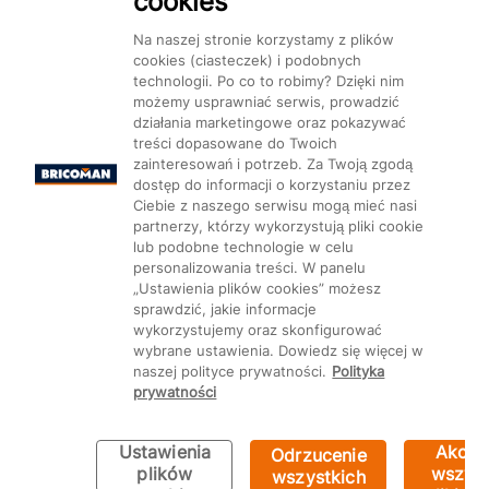
cookies
Dostępność
Na naszej stronie korzystamy z plików
cookies (ciasteczek) i podobnych
technologii. Po co to robimy? Dzięki nim
możemy usprawniać serwis, prowadzić
działania marketingowe oraz pokazywać
treści dopasowane do Twoich
Mapa Strony:
Kategorie
Produkty
Marki
CMS
zainteresowań i potrzeb. Za Twoją zgodą
dostęp do informacji o korzystaniu przez
Ciebie z naszego serwisu mogą mieć nasi
partnerzy, którzy wykorzystują pliki cookie
lub podobne technologie w celu
personalizowania treści. W panelu
„Ustawienia plików cookies” możesz
Ustawienia plików cookie
sprawdzić, jakie informacje
wykorzystujemy oraz skonfigurować
wybrane ustawienia. Dowiedz się więcej w
naszej polityce prywatności.
Polityka
prywatności
Ustawienia
Akcep
Odrzucenie
plików
wszyst
wszystkich