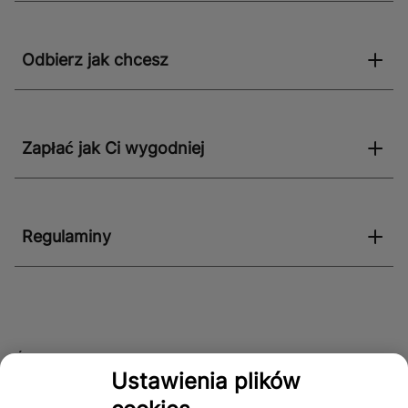
przemysłowych, gdzie wymagana jest wysoka
odporność na ciśnienie i zmienne warunki pracy.
Wybierając ten produkt, zyskujesz pewność
Odbierz jak chcesz
niezawodności i trwałości na lata.
Zapłać jak Ci wygodniej
Regulaminy
Śledź nas!
Ustawienia plików