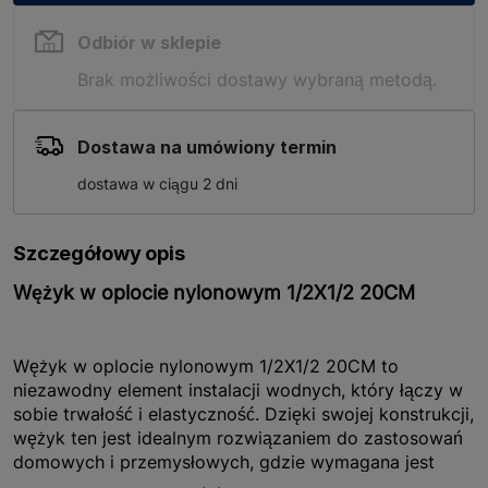
Odbiór w sklepie
Brak możliwości dostawy wybraną metodą.
Dostawa na umówiony termin
dostawa w ciągu 2 dni
Szczegółowy opis
Wężyk w oplocie nylonowym 1/2X1/2 20CM
Wężyk w oplocie nylonowym 1/2X1/2 20CM to
niezawodny element instalacji wodnych, który łączy w
sobie trwałość i elastyczność. Dzięki swojej konstrukcji,
wężyk ten jest idealnym rozwiązaniem do zastosowań
domowych i przemysłowych, gdzie wymagana jest
wysoka odporność na uszkodzenia mechaniczne oraz