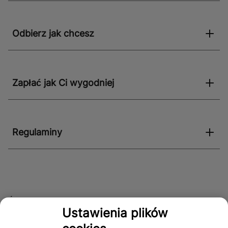
Odbierz jak chcesz
Zapłać jak Ci wygodniej
Regulaminy
Śledź nas!
Ustawienia plików