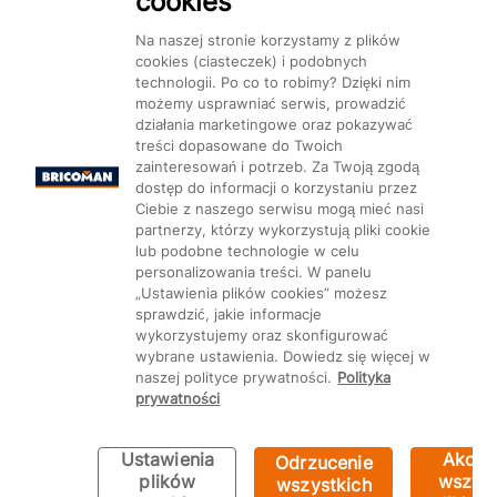
cookies
Dostępność
Na naszej stronie korzystamy z plików
cookies (ciasteczek) i podobnych
technologii. Po co to robimy? Dzięki nim
możemy usprawniać serwis, prowadzić
działania marketingowe oraz pokazywać
treści dopasowane do Twoich
Mapa Strony:
Kategorie
Produkty
Marki
CMS
zainteresowań i potrzeb. Za Twoją zgodą
dostęp do informacji o korzystaniu przez
Ciebie z naszego serwisu mogą mieć nasi
partnerzy, którzy wykorzystują pliki cookie
lub podobne technologie w celu
personalizowania treści. W panelu
„Ustawienia plików cookies” możesz
Ustawienia plików cookie
sprawdzić, jakie informacje
wykorzystujemy oraz skonfigurować
wybrane ustawienia. Dowiedz się więcej w
naszej polityce prywatności.
Polityka
prywatności
Ustawienia
Akcep
Odrzucenie
plików
wszyst
wszystkich