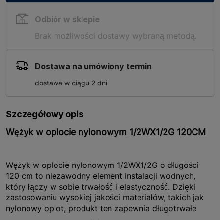
Odbiór w sklepie
Brak możliwości dostawy wybraną metodą.
Dostawa na umówiony termin
dostawa w ciągu 2 dni
Szczegółowy opis
Wężyk w oplocie nylonowym 1/2WX1/2G 120CM
Wężyk w oplocie nylonowym 1/2WX1/2G o długości
120 cm to niezawodny element instalacji wodnych,
który łączy w sobie trwałość i elastyczność. Dzięki
zastosowaniu wysokiej jakości materiałów, takich jak
nylonowy oplot, produkt ten zapewnia długotrwałe
użytkowanie i odporność na uszkodzenia mechaniczne.