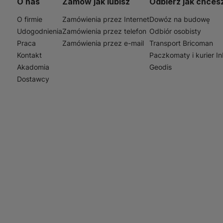
O nas
Zamów jak lubisz
Odbierz jak chces
O firmie
Zamówienia przez Internet
Dowóz na budowę
Udogodnienia
Zamówienia przez telefon
Odbiór osobisty
Praca
Zamówienia przez e-mail
Transport Bricoman
Kontakt
Paczkomaty i kurier I
Akadomia
Geodis
Dostawcy