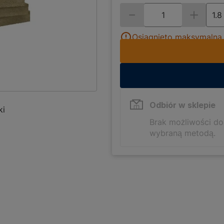
Osiągnięto maksymalną i
Odbiór w sklepie
ki
Brak możliwości d
wybraną metodą.