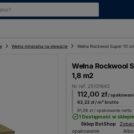
ne
Wełna mineralna na elewacje
Wełna Rockwool Super 10 cm
Wełna Rockwool S
1,8 m2
Nr ref: 25131643
112,00 zł
/ opakowani
62,22 zł
/ m² brutto
91,06 zł
/ opakowanie netto
1 Dostępność w sklepi
Sklep BotShop
Zobac
opakowanie
Albo