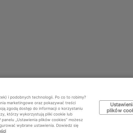
zek) i podobnych technologii. Po co to robimy?
ania marketingowe oraz pokazywać treści
Ustawieni
ją zgodą dostęp do informacji o korzystaniu
plików coo
y, którzy wykorzystują pliki cookie lub
W panelu „Ustawienia plików cookies” możesz
figurować wybrane ustawienia. Dowiedz się
ości