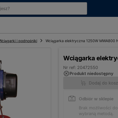
Wciągarki i podnośniki
Wciągarka elektryczna 1250W MWA800 N
Wciągarka elekt
Nr ref: 20472550
Produkt niedostępny
Dodaj do kos
Odbiór w sklepie
Brak możliwości d
wybraną metodą.