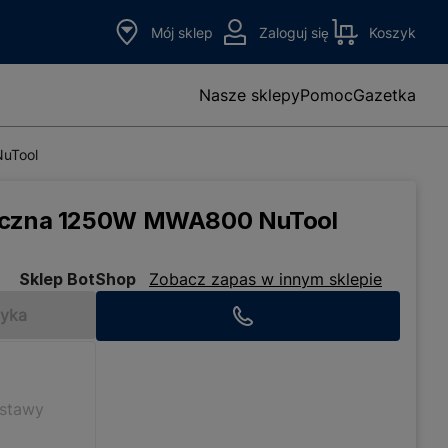
Mój sklep
Zaloguj się
Koszyk
Nasze sklepy
Pomoc
Gazetka
uTool
ryczna 1250W MWA800 NuTool
Sklep BotShop
Zobacz zapas w innym sklepie
zyka
ostawy