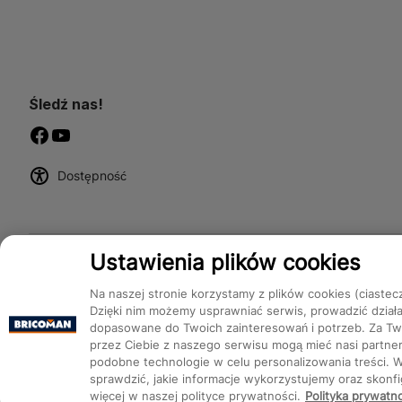
Śledź nas!
Dostępność
Ustawienia plików cookies
Na naszej stronie korzystamy z plików cookies (ciastec
Dzięki nim możemy usprawniać serwis, prowadzić dział
dopasowane do Twoich zainteresowań i potrzeb. Za Two
przez Ciebie z naszego serwisu mogą mieć nasi partnerz
podobne technologie w celu personalizowania treści. 
Bricoman 2026 ©
sprawdzić, jakie informacje wykorzystujemy oraz skon
więcej w naszej polityce prywatności.
Polityka prywatn