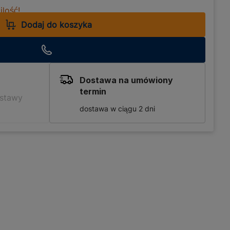
lość!
Dodaj do koszyka
Dostawa na umówiony
termin
ostawy
dostawa w ciągu 2 dni
ło zaprojektowane z myślą
 włosia 11 mm, wałek ten