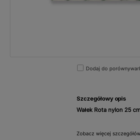
Dodaj do porównywar
Szczegółowy opis
Wałek Rota nylon 25 cm
Wałek Rota nylon 25 cm / 
Zobacz więcej szczegółó
o precyzyjnym i efektywny