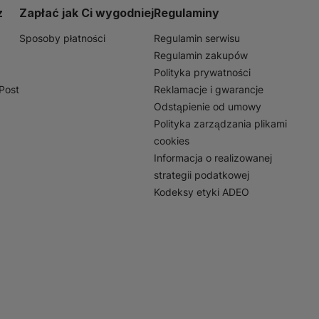
profesjonalistów, którzy
z
Zapłać jak Ci wygodniej
Regulaminy
Sposoby płatności
Regulamin serwisu
Regulamin zakupów
Polityka prywatności
nPost
Reklamacje i gwarancje
Odstąpienie od umowy
Polityka zarządzania plikami
cookies
Informacja o realizowanej
strategii podatkowej
Kodeksy etyki ADEO