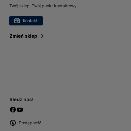
lateksowymi i olejnymi. Je
Twój sklep, Twój punkt kontaktowy
cenią sobie jakość i efekt
Kontakt
Zmień sklep
Śledź nas!
Dostępność