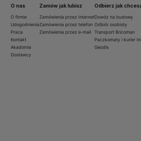
st to niezastąpione narzędzie zarówno dla amatorów, jak i 
O nas
Zamów jak lubisz
Odbierz jak chces
ywność w pracy.
O firmie
Zamówienia przez Internet
Dowóz na budowę
Udogodnienia
Zamówienia przez telefon
Odbiór osobisty
Praca
Zamówienia przez e-mail
Transport Bricoman
Kontakt
Paczkomaty i kurier I
Akadomia
Geodis
Dostawcy