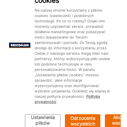
cookies
Dostępność
Na naszej stronie korzystamy z plików
cookies (ciasteczek) i podobnych
technologii. Po co to robimy? Dzięki nim
możemy usprawniać serwis, prowadzić
działania marketingowe oraz pokazywać
treści dopasowane do Twoich
Mapa Strony:
Kategorie
Produkty
Marki
CMS
zainteresowań i potrzeb. Za Twoją zgodą
dostęp do informacji o korzystaniu przez
Ciebie z naszego serwisu mogą mieć nasi
partnerzy, którzy wykorzystują pliki cookie
lub podobne technologie w celu
personalizowania treści. W panelu
„Ustawienia plików cookies” możesz
Ustawienia plików cookie
sprawdzić, jakie informacje
wykorzystujemy oraz skonfigurować
wybrane ustawienia. Dowiedz się więcej w
naszej polityce prywatności.
Polityka
prywatności
Ustawienia
Akcep
Odrzucenie
plików
wszyst
wszystkich