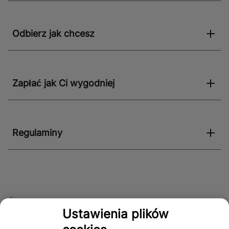
Odbierz jak chcesz
Zapłać jak Ci wygodniej
Regulaminy
Śledź nas!
Ustawienia plików