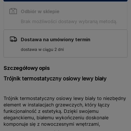
Odbiór w sklepie
Brak możliwości dostawy wybraną metodą.
Dostawa na umówiony termin
dostawa w ciągu 2 dni
Szczegółowy opis
Trójnik termostatyczny osiowy lewy biały
Trójnik termostatyczny osiowy lewy biały to niezbędny
element w instalacjach grzewczych, który łączy
funkcjonalność z estetyką. Dzięki swojemu
eleganckiemu, białemu wykończeniu doskonale
komponuje się z nowoczesnymi wnętrzami,
szczególnie w łazienkach i pomieszczeniach, gdzie