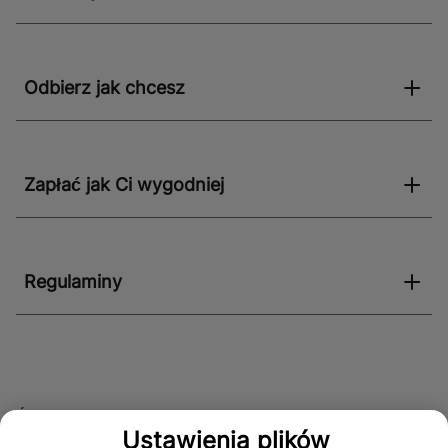
Odbierz jak chcesz
Zapłać jak Ci wygodniej
Regulaminy
Śledź nas!
Ustawienia plików