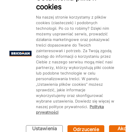
cookies
Dostępność
Na naszej stronie korzystamy z plików
cookies (ciasteczek) i podobnych
technologii. Po co to robimy? Dzięki nim
możemy usprawniać serwis, prowadzić
działania marketingowe oraz pokazywać
treści dopasowane do Twoich
Mapa Strony:
Kategorie
Produkty
Marki
CMS
zainteresowań i potrzeb. Za Twoją zgodą
dostęp do informacji o korzystaniu przez
Ciebie z naszego serwisu mogą mieć nasi
partnerzy, którzy wykorzystują pliki cookie
lub podobne technologie w celu
personalizowania treści. W panelu
„Ustawienia plików cookies” możesz
Ustawienia plików cookie
sprawdzić, jakie informacje
wykorzystujemy oraz skonfigurować
wybrane ustawienia. Dowiedz się więcej w
naszej polityce prywatności.
Polityka
prywatności
Ustawienia
Akcep
Odrzucenie