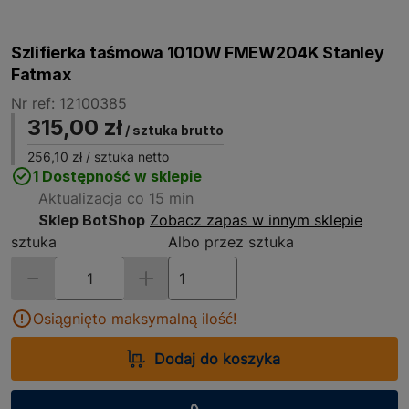
Szlifierka taśmowa 1010W FMEW204K Stanley
Fatmax
Nr ref: 12100385
315,00 zł
/ sztuka brutto
256,10 zł
/ sztuka netto
1 Dostępność w sklepie
Aktualizacja co 15 min
Sklep BotShop
Zobacz zapas w innym sklepie
sztuka
Albo przez sztuka
Osiągnięto maksymalną ilość!
Dodaj do koszyka