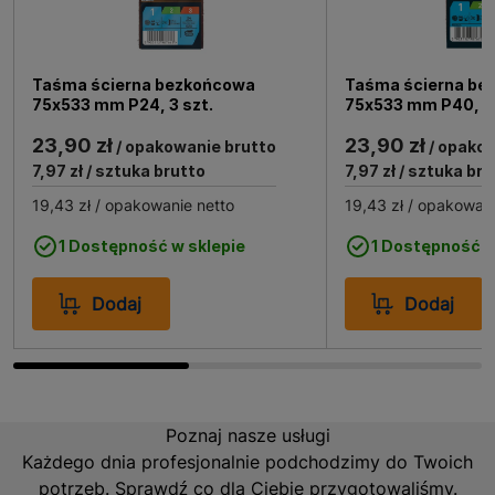
szlifierka jest wyposażona w system odprowadzania
pyłu, co utrzymuje miejsce pracy w czystości i
poprawia widoczność obrabianej powierzchni. Dzięki
Taśma ścierna bezkońcowa
Taśma ścierna be
kompaktowym wymiarom transportowym (41 cm
75x533 mm P24, 3 szt.
75x533 mm P40, 3 
głębokości, 22,5 cm wysokości, 33,5 cm szerokości)
oraz wadze 6,1 kg urządzenie jest łatwe do
23,90 zł
23,90 zł
/ opakowanie brutto
/ opakow
przenoszenia i przechowywania.
7,97 zł
/ sztuka brutto
7,97 zł
/ sztuka bru
19,43 zł
/ opakowanie netto
19,43 zł
/ opakowani
Zastosowanie Szlifierki taśmowej 1010W
FMEW204K Stanley Fatmax.
1 Dostępność w sklepie
1 Dostępność w
Dodaj
Dodaj
Szlifierka taśmowa 1010W FMEW204K Stanley Fatmax
jest wszechstronnym narzędziem, które sprawdzi się w
wielu zastosowaniach. Idealnie nadaje się do
szlifowania dużych powierzchni drewnianych, takich jak
blaty, drzwi czy meble. Może być również używana do
Poznaj nasze usługi
obróbki metalu, co czyni ją nieocenioną w warsztatach
Każdego dnia profesjonalnie podchodzimy do Twoich
stolarskich i metalowych. Dzięki swojej mocy i precyzji
szlifierka ta jest doskonałym wyborem zarówno dla
potrzeb. Sprawdź co dla Ciebie przygotowaliśmy.