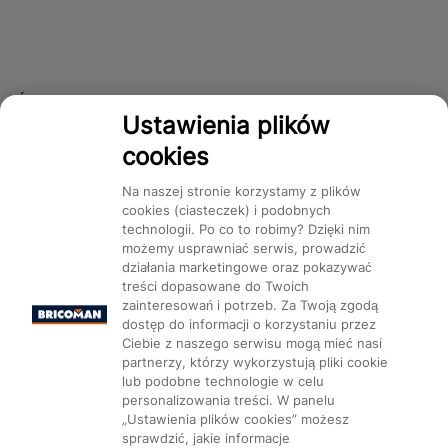
Śledź nas!
Ustawienia plików
cookies
Dostępność
Na naszej stronie korzystamy z plików
cookies (ciasteczek) i podobnych
technologii. Po co to robimy? Dzięki nim
możemy usprawniać serwis, prowadzić
działania marketingowe oraz pokazywać
treści dopasowane do Twoich
Mapa Strony:
Kategorie
Produkty
Marki
CMS
zainteresowań i potrzeb. Za Twoją zgodą
dostęp do informacji o korzystaniu przez
Ciebie z naszego serwisu mogą mieć nasi
partnerzy, którzy wykorzystują pliki cookie
lub podobne technologie w celu
personalizowania treści. W panelu
„Ustawienia plików cookies” możesz
Ustawienia plików cookie
sprawdzić, jakie informacje