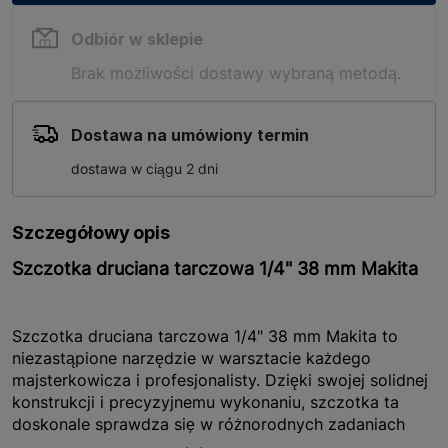
Odbiór w sklepie
Brak możliwości dostawy wybraną metodą.
Dostawa na umówiony termin
dostawa w ciągu 2 dni
Szczegółowy opis
Szczotka druciana tarczowa 1/4" 38 mm Makita
Szczotka druciana tarczowa 1/4" 38 mm Makita to
niezastąpione narzędzie w warsztacie każdego
majsterkowicza i profesjonalisty. Dzięki swojej solidnej
konstrukcji i precyzyjnemu wykonaniu, szczotka ta
doskonale sprawdza się w różnorodnych zadaniach
związanych z czyszczeniem i obróbką powierzchni.