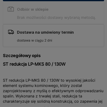
Odbiór w sklepie
Brak możliwości dostawy wybraną metodą.
Dostawa na umówiony termin
dostawa w ciągu 2 dni
Szczegółowy opis
ST redukcja LP-MKS 80 / 130W
ST redukcja LP-MKS 80 / 130W to wysokiej jakości
element systemu kominowego, który został
zaprojektowany z myślą o efektywnym odprowadzaniu
spalin. Wykonana z trwałej stali, redukcja ta
charakteryzuje się solidną konstrukcją, co zapewnia jej
długotrwałe użytkowanie. Dzięki kompaktowym