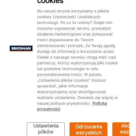
cookies
Dostępność
Na naszej stronie korzystamy z plików
cookies (ciasteczek) i podobnych
technologii. Po co to robimy? Dzięki nim
możemy usprawniać serwis, prowadzić
działania marketingowe oraz pokazywać
treści dopasowane do Twoich
Mapa Strony:
Kategorie
Produkty
Marki
CMS
zainteresowań i potrzeb. Za Twoją zgodą
dostęp do informacji o korzystaniu przez
Ciebie z naszego serwisu mogą mieć nasi
partnerzy, którzy wykorzystują pliki cookie
lub podobne technologie w celu
personalizowania treści. W panelu
„Ustawienia plików cookies” możesz
Ustawienia plików cookie
sprawdzić, jakie informacje
wykorzystujemy oraz skonfigurować
wybrane ustawienia. Dowiedz się więcej w
naszej polityce prywatności.
Polityka
prywatności
Ustawienia
Akcep
Odrzucenie
plików
wszyst
wszystkich