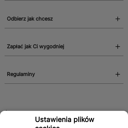
Odbierz jak chcesz
Zapłać jak Ci wygodniej
Regulaminy
Śledź nas!
Ustawienia plików