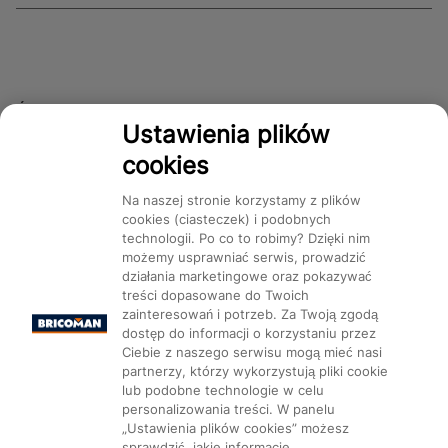
Śledź nas!
Ustawienia plików
cookies
Dostępność
Na naszej stronie korzystamy z plików
cookies (ciasteczek) i podobnych
technologii. Po co to robimy? Dzięki nim
możemy usprawniać serwis, prowadzić
działania marketingowe oraz pokazywać
treści dopasowane do Twoich
Mapa Strony:
Kategorie
Produkty
Marki
CMS
zainteresowań i potrzeb. Za Twoją zgodą
dostęp do informacji o korzystaniu przez
Ciebie z naszego serwisu mogą mieć nasi
partnerzy, którzy wykorzystują pliki cookie
lub podobne technologie w celu
personalizowania treści. W panelu
„Ustawienia plików cookies” możesz
Ustawienia plików cookie
sprawdzić, jakie informacje