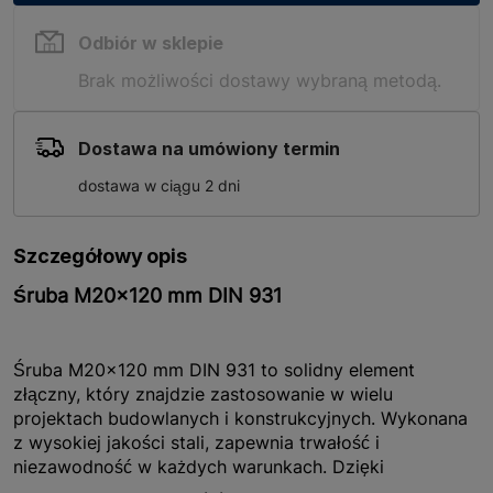
Odbiór w sklepie
Brak możliwości dostawy wybraną metodą.
Dostawa na umówiony termin
dostawa w ciągu 2 dni
Szczegółowy opis
Śruba M20x120 mm DIN 931
Śruba M20x120 mm DIN 931 to solidny element
złączny, który znajdzie zastosowanie w wielu
projektach budowlanych i konstrukcyjnych. Wykonana
z wysokiej jakości stali, zapewnia trwałość i
niezawodność w każdych warunkach. Dzięki
sześciokątnemu kształtowi łba, montaż i demontaż