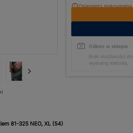
Osiągnięto maksymalną i
Odbiór w sklepie
Brak możliwości d
wybraną metodą.
ki
kiem 81-325 NEO, XL (54)