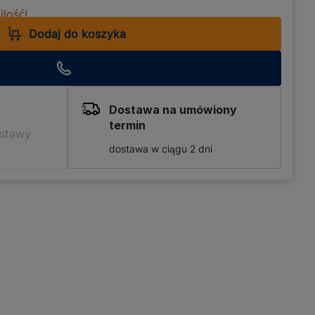
lość!
Dodaj do koszyka
Dostawa na umówiony
termin
ostawy
dostawa w ciągu 2 dni