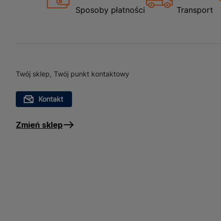
Spodnie robocze z paskiem
Sposoby płatności
Transport
budownictwo, mechanika cz
pracy na zewnątrz, jak i
niezawodnej odzieży robo
od tego, czy pracujesz na
bezpieczeństwo przez cały
Twój sklep, Twój punkt kontaktowy
Kontakt
Zmień sklep