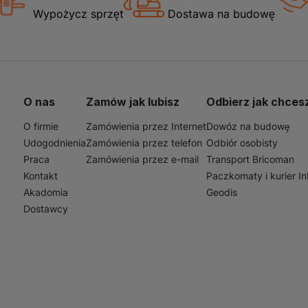
 81-325 NEO są idealne do zastosowania w wielu branżach
Wypożycz sprzęt
Dostawa na budowę
y logistyka. Dzięki swojej wytrzymałości i funkcjonalnoś
 wewnątrz pomieszczeń. Są doskonałym wyborem dla osób, 
czej, która sprosta wymaganiom nawet najbardziej wymaga
 budowie, w warsztacie czy magazynie, te spodnie zapewni
 dzień.
O nas
Zamów jak lubisz
Odbierz jak chces
O firmie
Zamówienia przez Internet
Dowóz na budowę
Udogodnienia
Zamówienia przez telefon
Odbiór osobisty
Praca
Zamówienia przez e-mail
Transport Bricoman
Kontakt
Paczkomaty i kurier I
Akadomia
Geodis
Dostawcy