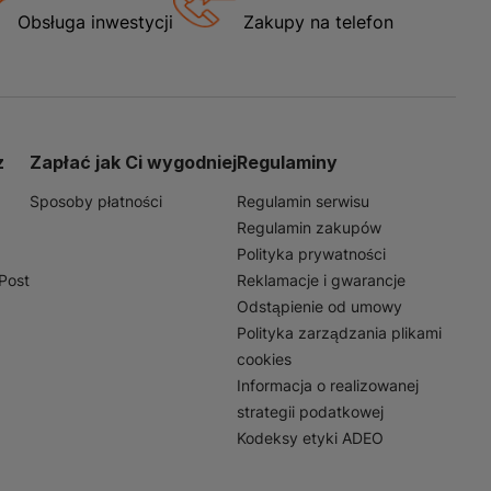
, takich jak
Obsługa inwestycji
Zakupy na telefon
ci, sprawdzą się zarówno w
które potrzebują
jących zadań. Niezależnie
ą Ci komfort i
z
Zapłać jak Ci wygodniej
Regulaminy
Sposoby płatności
Regulamin serwisu
Regulamin zakupów
Polityka prywatności
nPost
Reklamacje i gwarancje
Odstąpienie od umowy
Polityka zarządzania plikami
cookies
Informacja o realizowanej
strategii podatkowej
Kodeksy etyki ADEO