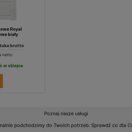
okoi dziecięcych. Ich nowoczesny design i wysoka jakość w
 elementem wyposażenia, ale także ozdobą wnętrza. Gwara
e służył przez długi czas, zachowując swoje walory estety
kowe Royal
ewe biały
ztuka brutto
a netto
ć w sklepie
Poznaj nasze usługi
nalnie podchodzimy do Twoich potrzeb. Sprawdź co dla C