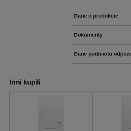
jakością wykonania i dbał
felca, co nadaje mu minim
tylko piękne, ale także tr
Jakie właściwości i za
Skrzydło pokojowe Royal P
wyborem do każdego wnętr
wytrzymałość. Drzwi wypo
płynne zamykanie. Dodatk
zwiększa komfort użytkowa
Inni kupili
na dopasowanie do indywid
wnętrz, dodając im lekkości
Zastosowanie skrzydła
Skrzydło pokojowe Royal P
pomieszczeniu mieszkalnym.