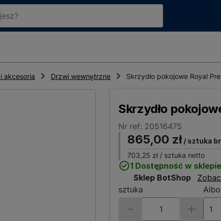
i akcesoria
Drzwi wewnętrzne
Skrzydło pokojowe Royal Pre
Skrzydło pokojowe
Nr ref: 20516475
865,00 zł
/ sztuka b
703,25 zł
/ sztuka netto
1 Dostępność w sklepi
Sklep BotShop
Zobac
sztuka
Albo