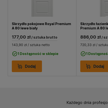
sypialni, gabinetów czy p
one nie tylko praktycznym
pewność, że produkt będzi
Skrzydło pokojowe Royal Premium
Skrzydło łazien
A 80 lewe biały
Premium A 80 l
177,00 zł
886,00 zł
/ sztuka brutto
/ s
143,90 zł
/ sztuka netto
720,33 zł
/ sztuk
1 Dostępność w sklepie
1 Dostępnoś
Dodaj
Dodaj
Każdego dnia profesjo