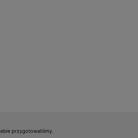
ykonania sprawiają, że są
ncja na 3 lata daje
czne i użytkowe.
iebie przygotowaliśmy.