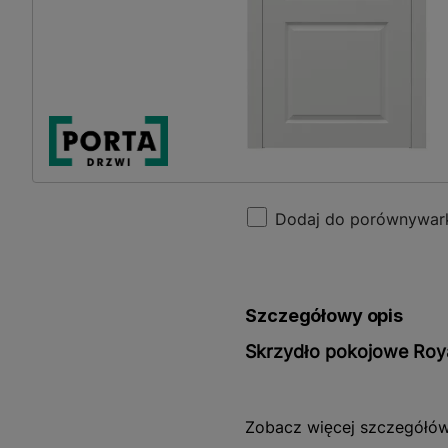
Dodaj do porównywar
Szczegółowy opis
Skrzydło pokojowe Roya
Skrzydło pokojowe Royal 
Zobacz więcej szczegółó
elegancję i nowoczesny de