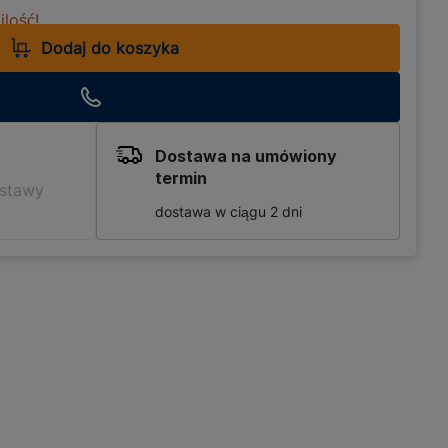
lość!
Dodaj do koszyka
Dostawa na umówiony
termin
ostawy
dostawa w ciągu 2 dni
 dla osób ceniących
akteryzuje się wysoką