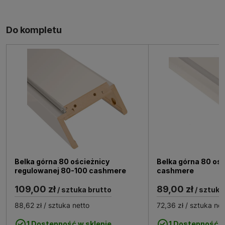
Do kompletu
Belka górna 80 ościeżnicy
Belka górna 80 ośc
regulowanej 80-100 cashmere
cashmere
109,00 zł
89,00 zł
/ sztuka brutto
/ sztuka
88,62 zł
/ sztuka netto
72,36 zł
/ sztuka net
1 Dostępność w sklepie
1 Dostępność w