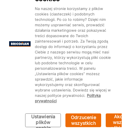
Na naszej stronie korzystamy z plików
cookies (ciasteczek) i podobnych
technologii. Po co to robimy? Dzięki nim
Mapa Strony:
Kategorie
Produkty
Marki
CMS
możemy usprawniać serwis, prowadzić
działania marketingowe oraz pokazywać
treści dopasowane do Twoich
zainteresowań i potrzeb. Za Twoją zgodą
dostęp do informacji o korzystaniu przez
Ciebie z naszego serwisu mogą mieć nasi
partnerzy, którzy wykorzystują pliki cookie
Ustawienia plików cookie
lub podobne technologie w celu
personalizowania treści. W panelu
„Ustawienia plików cookies” możesz
sprawdzić, jakie informacje
wykorzystujemy oraz skonfigurować
wybrane ustawienia. Dowiedz się więcej w
naszej polityce prywatności.
Polityka
prywatności
Ustawienia
Akcep
Odrzucenie
Bricoman 2026 ©
plików
wszyst
wszystkich