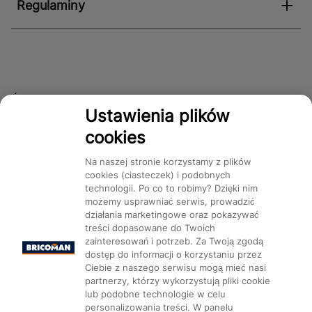
Regulaminy
Śledź nas!
Ustawienia plików
cookies
Dostępność
Na naszej stronie korzystamy z plików
cookies (ciasteczek) i podobnych
technologii. Po co to robimy? Dzięki nim
możemy usprawniać serwis, prowadzić
działania marketingowe oraz pokazywać
treści dopasowane do Twoich
Mapa Strony:
Kategorie
Produkty
Marki
CMS
zainteresowań i potrzeb. Za Twoją zgodą
dostęp do informacji o korzystaniu przez
Ciebie z naszego serwisu mogą mieć nasi
partnerzy, którzy wykorzystują pliki cookie
lub podobne technologie w celu
personalizowania treści. W panelu