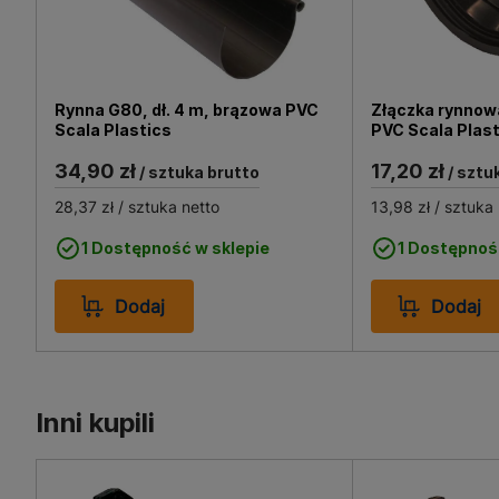
Rynna G80, dł. 4 m, brązowa PVC
Złączka rynnow
Scala Plastics
PVC Scala Plas
34,90 zł
17,20 zł
/ sztuka brutto
/ sztu
28,37 zł
/ sztuka netto
13,98 zł
/ sztuka 
1 Dostępność w sklepie
1 Dostępnoś
Dodaj
Dodaj
Inni kupili