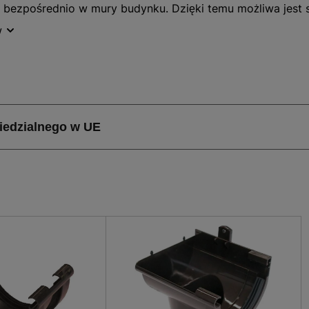
j bezpośrednio w mury budynku. Dzięki temu możliwa jest
 G80, dł. 2 m, brązowa PVC charakteryzuje się dużą odpo
w
zas zachowuje swoje wyjątkowe właściwości.
wa PVC została wykonana z solidnego materiału, który jes
 skutecznie radzi sobie z trudami, wynikającymi z transpor
 wiele lat bez konieczności napraw lub wymian.
owa PVC może być stosowana zarówno w przypadku większy
y kolor sprawia, że produkt dobrze komponuje się z jasną
o również gwarancja wpasowania się w stylistykę niemal w
nku. Rynna ma średnicę 80 mm, co jest w zupełności wysta