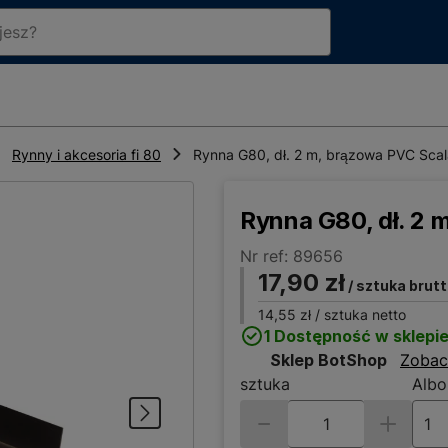
Rynny i akcesoria fi 80
Rynna G80, dł. 2 m, brązowa PVC Scala
Rynna G80, dł. 2 
Nr ref: 89656
17,90 zł
/ sztuka brut
14,55 zł
/ sztuka netto
1 Dostępność w sklepi
Sklep BotShop
Zobac
sztuka
Albo