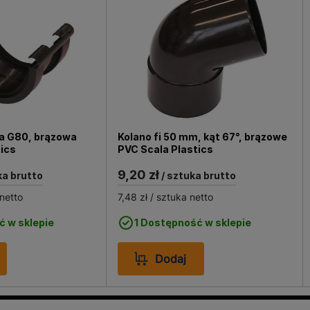
a G80, brązowa
Kolano fi 50 mm, kąt 67°, brązowe
tics
PVC Scala Plastics
9,20 zł
ka brutto
/ sztuka brutto
netto
7,48 zł
/ sztuka netto
ć w sklepie
1 Dostępność w sklepie
Dodaj