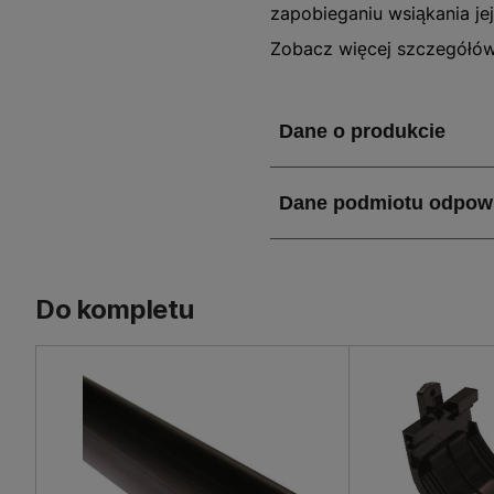
zapobieganiu wsiąkania je
uszkodzeniem ścian. Rynna
Zobacz więcej szczegółó
a co więcej przez długi c
Rynna G80, dł. 2 m, brązo
w trudnych warunkach oraz
Rynna będzie służyć przez
Rynna G80, dł. 2 m, brąz
mniejszych poszyć. Brązow
ważne, dyskretna barwa t
infrastruktury wokół budy
budynków mieszkalnych.
Do kompletu