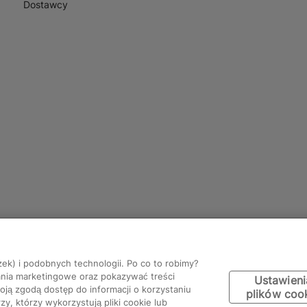
Dostawcy
zek) i podobnych technologii. Po co to robimy?
ania marketingowe oraz pokazywać treści
Ustawieni
ją zgodą dostęp do informacji o korzystaniu
plików coo
y, którzy wykorzystują pliki cookie lub