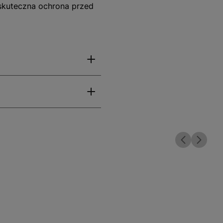
 skuteczna ochrona przed
rnością na kontakt z wodą,
t przystosowany do pracy
tu dużej ilości wody.
ch dachów, jak i
 i ciemną elewacją. Co
szystkich elementów
rczające w kontekście