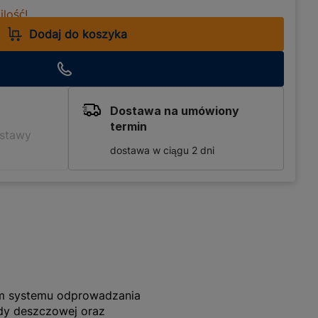
lość!
Dodaj do koszyka
Dostawa na umówiony
termin
ostawy
dostawa w ciągu 2 dni
tem systemu odprowadzania
dy deszczowej oraz