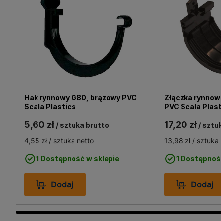
Hak rynnowy G80, brązowy PVC
Złączka rynnow
Scala Plastics
PVC Scala Plas
5,60 zł
17,20 zł
/ sztuka brutto
/ sztu
4,55 zł
/ sztuka netto
13,98 zł
/ sztuka 
1 Dostępność w sklepie
1 Dostępnoś
Dodaj
Dodaj