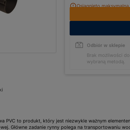
Osiągnięto maksymalną i
Odbiór w sklepie
Brak możliwości d
wybraną metodą.
ki
owa PVC to produkt, który jest niezwykle ważnym elemen
wej. Główne zadanie rynny polega na transportowaniu wo