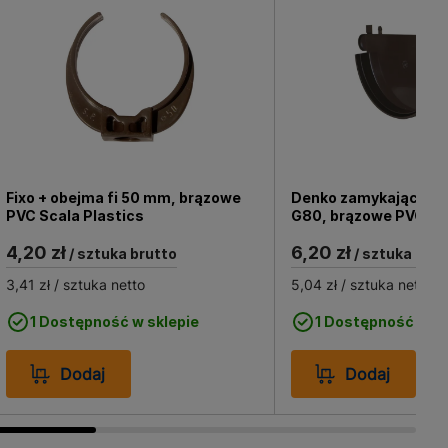
Fixo + obejma fi 50 mm, brązowe
Denko zamykające un
PVC Scala Plastics
G80, brązowe PVC Sca
4,20 zł
6,20 zł
/ sztuka brutto
/ sztuka brut
3,41 zł
/ sztuka netto
5,04 zł
/ sztuka netto
1 Dostępność w sklepie
1 Dostępność w sk
Dodaj
Dodaj