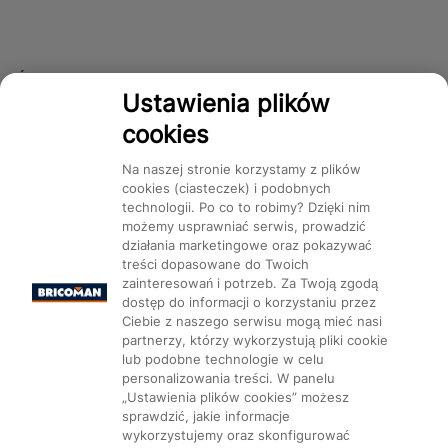
Śledź nas!
Ustawienia plików
cookies
Dostępność
Na naszej stronie korzystamy z plików
cookies (ciasteczek) i podobnych
technologii. Po co to robimy? Dzięki nim
możemy usprawniać serwis, prowadzić
działania marketingowe oraz pokazywać
treści dopasowane do Twoich
Mapa Strony:
Kategorie
Produkty
Marki
CMS
zainteresowań i potrzeb. Za Twoją zgodą
dostęp do informacji o korzystaniu przez
Ciebie z naszego serwisu mogą mieć nasi
partnerzy, którzy wykorzystują pliki cookie
lub podobne technologie w celu
personalizowania treści. W panelu
„Ustawienia plików cookies” możesz
Ustawienia plików cookie
sprawdzić, jakie informacje
wykorzystujemy oraz skonfigurować