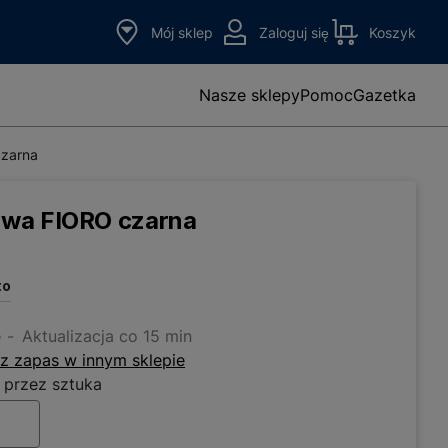
Mój sklep
Zaloguj się
Koszyk
Nasze sklepy
Pomoc
Gazetka
zarna
owa FIORO czarna
to
e
Aktualizacja co 15 min
z zapas w innym sklepie
 przez sztuka