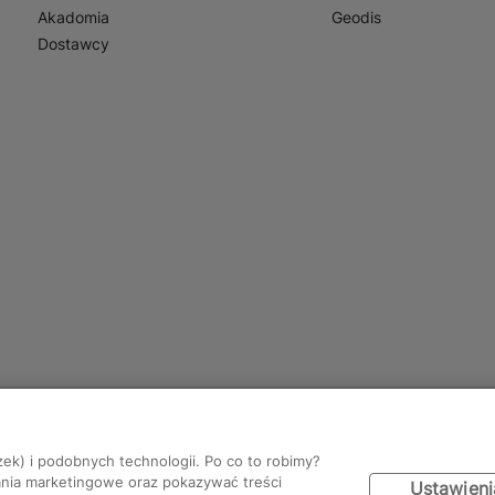
Akadomia
Geodis
Dostawcy
zek) i podobnych technologii. Po co to robimy?
ania marketingowe oraz pokazywać treści
Ustawieni