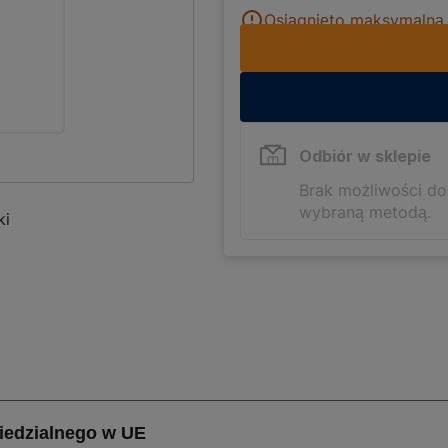
Osiągnięto maksymalną i
Odbiór w sklepie
Brak możliwości d
wybraną metodą.
ki