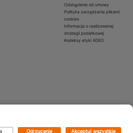
Odstąpienie od umowy
Polityka zarządzania plikami
cookies
Informacja o realizowanej
strategii podatkowej
Kodeksy etyki ADEO
Mapa Strony:
Kategorie
Produkty
Marki
CMS
a
Odrzucenie
Akceptuj wszystkie