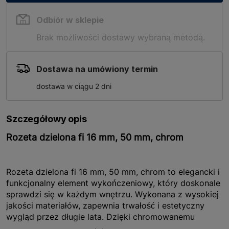
Odbiór w sklepie
Brak możliwości dostawy wybraną metodą.
Dostawa na umówiony termin
dostawa w ciągu 2 dni
Szczegółowy opis
Rozeta dzielona fi 16 mm, 50 mm, chrom
Rozeta dzielona fi 16 mm, 50 mm, chrom to elegancki i
funkcjonalny element wykończeniowy, który doskonale
sprawdzi się w każdym wnętrzu. Wykonana z wysokiej
jakości materiałów, zapewnia trwałość i estetyczny
wygląd przez długie lata. Dzięki chromowanemu
wykończeniu, rozeta nie tylko prezentuje się