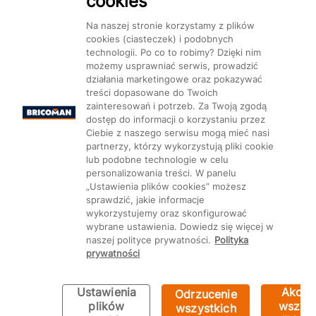
cookies
Dostępność
Na naszej stronie korzystamy z plików
cookies (ciasteczek) i podobnych
technologii. Po co to robimy? Dzięki nim
możemy usprawniać serwis, prowadzić
działania marketingowe oraz pokazywać
treści dopasowane do Twoich
Mapa Strony:
Kategorie
Produkty
Marki
CMS
zainteresowań i potrzeb. Za Twoją zgodą
dostęp do informacji o korzystaniu przez
Ciebie z naszego serwisu mogą mieć nasi
partnerzy, którzy wykorzystują pliki cookie
lub podobne technologie w celu
personalizowania treści. W panelu
„Ustawienia plików cookies” możesz
Ustawienia plików cookie
sprawdzić, jakie informacje
wykorzystujemy oraz skonfigurować
wybrane ustawienia. Dowiedz się więcej w
naszej polityce prywatności.
Polityka
prywatności
Ustawienia
Akcep
Odrzucenie
plików
wszyst
wszystkich