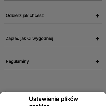
Odbierz jak chcesz
Zapłać jak Ci wygodniej
Regulaminy
Śledź nas!
Ustawienia plików