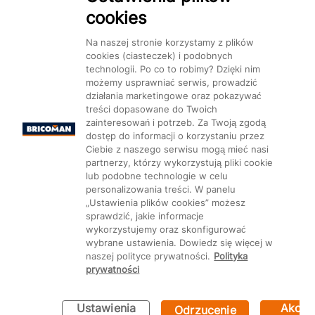
cookies
Dostępność
Na naszej stronie korzystamy z plików
cookies (ciasteczek) i podobnych
technologii. Po co to robimy? Dzięki nim
możemy usprawniać serwis, prowadzić
działania marketingowe oraz pokazywać
treści dopasowane do Twoich
Mapa Strony:
Kategorie
Produkty
Marki
CMS
zainteresowań i potrzeb. Za Twoją zgodą
dostęp do informacji o korzystaniu przez
Ciebie z naszego serwisu mogą mieć nasi
partnerzy, którzy wykorzystują pliki cookie
lub podobne technologie w celu
personalizowania treści. W panelu
„Ustawienia plików cookies” możesz
Ustawienia plików cookie
sprawdzić, jakie informacje
wykorzystujemy oraz skonfigurować
wybrane ustawienia. Dowiedz się więcej w
naszej polityce prywatności.
Polityka
prywatności
Ustawienia
Akcep
Odrzucenie