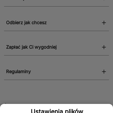
programowania i oszczędności energii czynią go
doskonałym wyborem dla tych, którzy chcą
zredukować koszty eksploatacji i zmniejszyć swój ślad
węglowy.
Odbierz jak chcesz
Zapłać jak Ci wygodniej
Regulaminy
Śledź nas!
Ustawienia plików