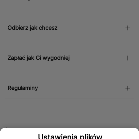
Odbierz jak chcesz
Zapłać jak Ci wygodniej
Regulaminy
Śledź nas!
Ustawienia plików