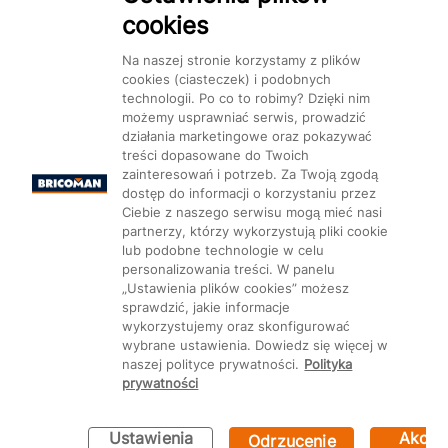
cookies
Dostępność
Na naszej stronie korzystamy z plików
cookies (ciasteczek) i podobnych
technologii. Po co to robimy? Dzięki nim
możemy usprawniać serwis, prowadzić
działania marketingowe oraz pokazywać
treści dopasowane do Twoich
Mapa Strony:
Kategorie
Produkty
Marki
CMS
zainteresowań i potrzeb. Za Twoją zgodą
dostęp do informacji o korzystaniu przez
Ciebie z naszego serwisu mogą mieć nasi
partnerzy, którzy wykorzystują pliki cookie
lub podobne technologie w celu
personalizowania treści. W panelu
„Ustawienia plików cookies” możesz
Ustawienia plików cookie
sprawdzić, jakie informacje
wykorzystujemy oraz skonfigurować
wybrane ustawienia. Dowiedz się więcej w
naszej polityce prywatności.
Polityka
prywatności
Ustawienia
Akcep
Odrzucenie