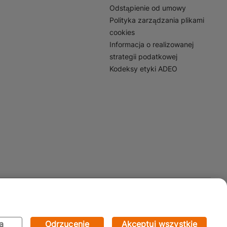
Odstąpienie od umowy
Polityka zarządzania plikami
cookies
Informacja o realizowanej
strategii podatkowej
Kodeksy etyki ADEO
Mapa Strony:
Kategorie
Produkty
Marki
CMS
a
Odrzucenie
Akceptuj wszystkie