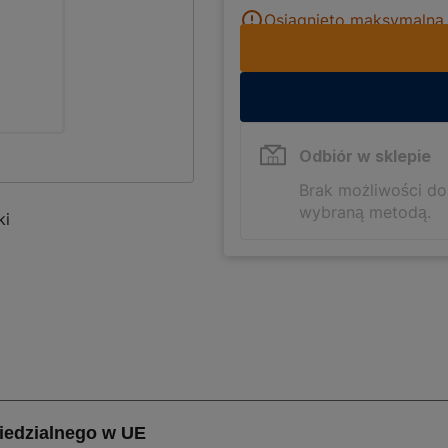
Osiągnięto maksymalną i
Odbiór w sklepie
Brak możliwości d
wybraną metodą.
ki