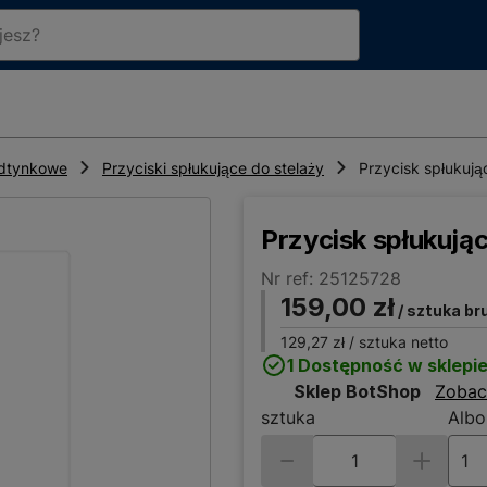
odtynkowe
Przyciski spłukujące do stelaży
Przycisk spłukują
Przycisk spłukując
Nr ref: 25125728
159,00 zł
/ sztuka br
129,27 zł
/ sztuka netto
1 Dostępność w sklepi
Sklep BotShop
Zobac
sztuka
Albo