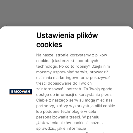
Śledź nas!
Ustawienia plików
cookies
Dostępność
Na naszej stronie korzystamy z plików
cookies (ciasteczek) i podobnych
technologii. Po co to robimy? Dzięki nim
możemy usprawniać serwis, prowadzić
działania marketingowe oraz pokazywać
treści dopasowane do Twoich
Mapa Strony:
Kategorie
Produkty
Marki
CMS
zainteresowań i potrzeb. Za Twoją zgodą
dostęp do informacji o korzystaniu przez
Ciebie z naszego serwisu mogą mieć nasi
partnerzy, którzy wykorzystują pliki cookie
lub podobne technologie w celu
personalizowania treści. W panelu
„Ustawienia plików cookies” możesz
Ustawienia plików cookie
sprawdzić, jakie informacje