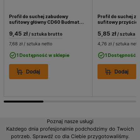
pozostałą część wykorzystać w innym miejscu suchej
zabudowy.
Profil do suchej zabudowy
Profil do suchej z
sufitowy główny CD60 Budmat
sufitowy przyście
60/27x3000 mm, 0.5 mm
Budmat 28.2/26x3
9,45 zł
5,85 zł
mm
/ sztuka brutto
/ sztuka b
7,68 zł
/ sztuka netto
4,76 zł
/ sztuka nett
1 Dostępność w sklepie
1 Dostępność w
Dodaj
Dodaj
Poznaj nasze usługi
Każdego dnia profesjonalnie podchodzimy do Twoich
potrzeb. Sprawdź co dla Ciebie przygotowaliśmy.